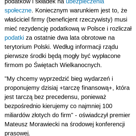
podatków i składek na
ubezpieczenia
społeczne
. Koniecznym warunkiem jest to, że
właściciel firmy (beneficjent rzeczywisty) musi
mieć rezydencję podatkową w Polsce i rozliczał
podatki
za ostatnie dwa lata obrotowe na
terytorium Polski. Według informacji rządu
pierwsze środki będą mogły być wypłacone
firmom po Świętach Wielkanocnych.
"My chcemy wyprzedzić bieg wydarzeń i
proponujemy dzisiaj +tarczę finansową+, która
jest tarczą bez precedensu, ponieważ
bezpośrednio kierujemy co najmniej 100
miliardów złotych do firm" - oświadczył
premier
Mateusz Morawiecki na środowej konferencji
prasowej.