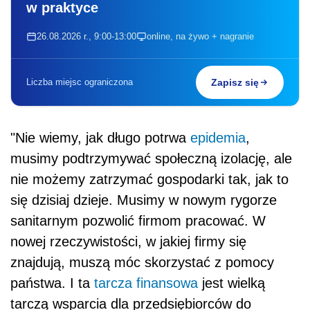
w praktyce
26.08.2026 r., 9:00-13:00
online, na żywo + nagranie
Liczba miejsc ograniczona
Zapisz się
"Nie wiemy, jak długo potrwa
epidemia
,
musimy podtrzymywać społeczną izolację, ale
nie możemy zatrzymać gospodarki tak, jak to
się dzisiaj dzieje. Musimy w nowym rygorze
sanitarnym pozwolić firmom pracować. W
nowej rzeczywistości, w jakiej firmy się
znajdują, muszą móc skorzystać z pomocy
państwa. I ta
tarcza finansowa
jest wielką
tarczą wsparcia dla przedsiębiorców do