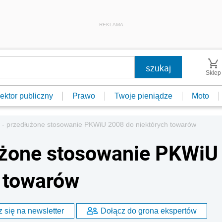
REKLAMA
Sklep
ektor publiczny
Prawo
Twoje pieniądze
Moto
 - przedłużone stosowanie PKWiU 2008 do niektórych towarów
użone stosowanie PKWiU
 towarów
 się na newsletter
Dołącz do grona ekspertów