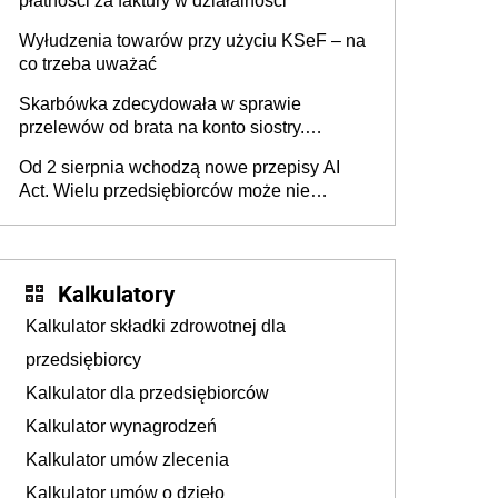
płatności za faktury w działalności
Wyłudzenia towarów przy użyciu KSeF – na
co trzeba uważać
Skarbówka zdecydowała w sprawie
przelewów od brata na konto siostry.
Pieniądze z emerytury mamy wyglądały jak
Od 2 sierpnia wchodzą nowe przepisy AI
darowizna, ale podatku jednak nie będzie
Act. Wielu przedsiębiorców może nie
wiedzieć, że dotyczą także ich
Kalkulatory
Kalkulator składki zdrowotnej dla
przedsiębiorcy
Kalkulator dla przedsiębiorców
Kalkulator wynagrodzeń
Kalkulator umów zlecenia
Kalkulator umów o dzieło