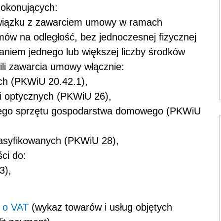
dokonujących:
związku z zawarciem umowy w ramach
w na odległość, bez jednoczesnej fizycznej
aniem jednego lub większej liczby środków
ili zawarcia umowy włącznie:
ch (PKWiU 20.42.1),
i optycznych (PKWiU 26),
cznego sprzętu gospodarstwa domowego (PKWiU
klasyfikowanych (PKWiU 28),
ci do:
3),
 o VAT
(wykaz towarów i usług objętych