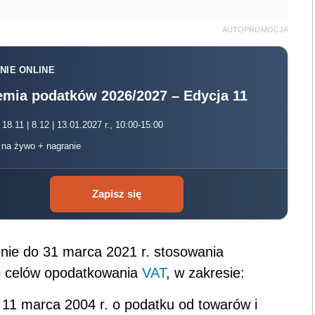
AUTOPROMOCJA
NIE ONLINE
mia podatków 2026/2027 – Edycja 11
 18.11 | 8.12 | 13.01.2027 r., 10:00-15:00
, na żywo + nagranie
Zapisz się
nie do 31 marca 2021 r. stosowania
do celów opodatkowania
VAT
, w zakresie:
y z 11 marca 2004 r. o podatku od towarów i