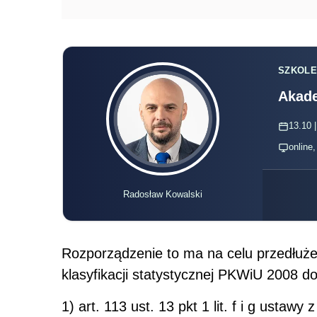
SZKOLE
Akade
13.10 |
online
Radosław Kowalski
Rozporządzenie to ma na celu przedłuże
klasyfikacji statystycznej PKWiU 2008 
1) art. 113 ust. 13 pkt 1 lit. f i g ustaw