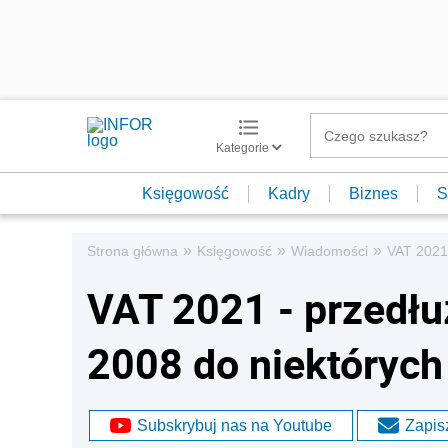
Kategorie
Księgowość
Kadry
Biznes
S
»
»
»
Strona główna
Księgowość
Wiadomości
VAT 2021
VAT 2021 - przedł
2008 do niektórych
Subskrybuj nas na Youtube
Zapisz