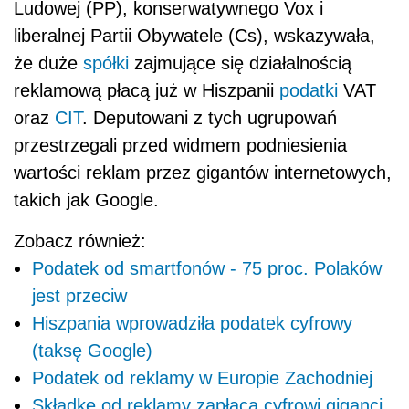
Ludowej (PP), konserwatywnego Vox i
liberalnej Partii Obywatele (Cs), wskazywała,
że duże
spółki
zajmujące się działalnością
reklamową płacą już w Hiszpanii
podatki
VAT
oraz
CIT
. Deputowani z tych ugrupowań
przestrzegali przed widmem podniesienia
wartości reklam przez gigantów internetowych,
takich jak Google.
Zobacz również:
Podatek od smartfonów - 75 proc. Polaków
jest przeciw
Hiszpania wprowadziła podatek cyfrowy
(taksę Google)
Podatek od reklamy w Europie Zachodniej
Składkę od reklamy zapłacą cyfrowi giganci