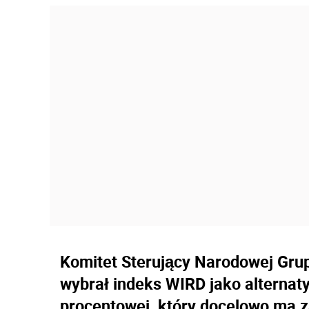
Komitet Sterujący Narodowej Gru
wybrał indeks WIRD jako alternat
procentowej, który docelowo ma z