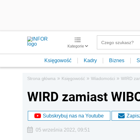
Kategorie
Księgowość
Kadry
Biznes
S
»
»
»
Strona główna
Księgowość
Wiadomości
WIRD zam
WIRD zamiast WIBO
Subskrybuj nas na Youtube
Zapisz
05 września 2022, 09:51