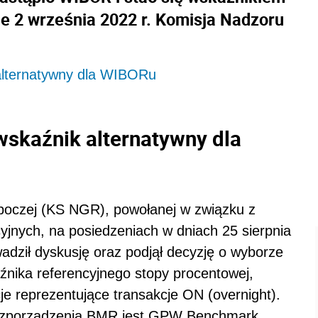
e 2 września 2022 r. Komisja Nadzoru
lternatywny dla WIBORu
skaźnik alternatywny dla
boczej (KS NGR), powołanej w związku z
jnych, na posiedzeniach w dniach 25 sierpnia
wadził dyskusję oraz podjął decyzję o wyborze
nika referencyjnego stopy procentowej,
e reprezentujące transakcje ON (overnight).
ozporządzenia BMR jest GPW Benchmark,