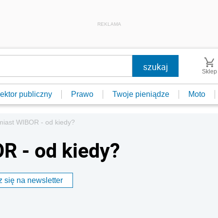
REKLAMA
Sklep
ektor publiczny
Prawo
Twoje pieniądze
Moto
iast WIBOR - od kiedy?
R - od kiedy?
 się na newsletter