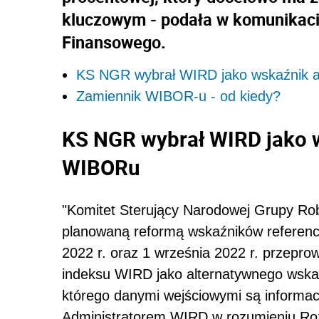
kluczowym - podała w komunikaci
Finansowego.
KS NGR wybrał WIRD jako wskaźnik a
Zamiennik WIBOR-u - od kiedy?
KS NGR wybrał WIRD jako w
WIBOR
u
"Komitet Sterujący Narodowej Grupy Ro
planowaną reformą wskaźników referency
2022 r. oraz 1 września 2022 r. przepro
indeksu WIRD jako alternatywnego wskaź
którego danymi wejściowymi są informacj
Administratorem WIRD w rozumieniu R