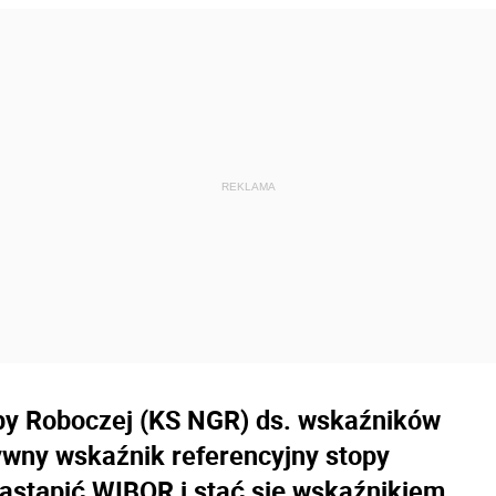
py Roboczej (KS NGR) ds. wskaźników
ywny wskaźnik referencyjny stopy
astąpić WIBOR i stać się wskaźnikiem