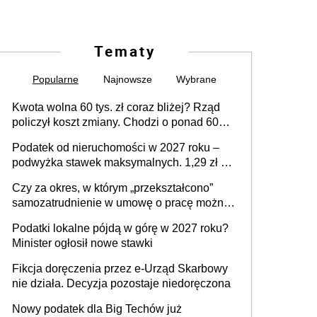
Tematy
Popularne
Najnowsze
Wybrane
Kwota wolna 60 tys. zł coraz bliżej? Rząd
policzył koszt zmiany. Chodzi o ponad 60
mld zł
Podatek od nieruchomości w 2027 roku –
podwyżka stawek maksymalnych. 1,29 zł za
1 m2 mieszkania, 36,49 zł za 1 m2
Czy za okres, w którym „przekształcono”
budynków i lokali związanych z
samozatrudnienie w umowę o pracę można
prowadzeniem działalności gospodarczej
wystawić faktury korygujące? Rozwiązanie
Podatki lokalne pójdą w górę w 2027 roku?
umowy cywilnoprawnej jedynym
Minister ogłosił nowe stawki
racjonalnym wyjściem
Fikcja doręczenia przez e-Urząd Skarbowy
nie działa. Decyzja pozostaje niedoręczona
Nowy podatek dla Big Techów już