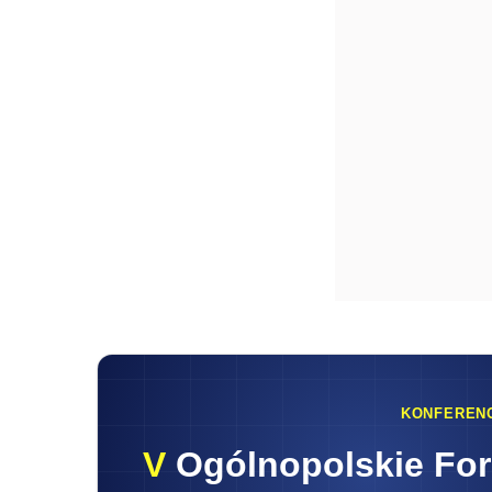
KONFEREN
V
Ogólnopolskie Fo