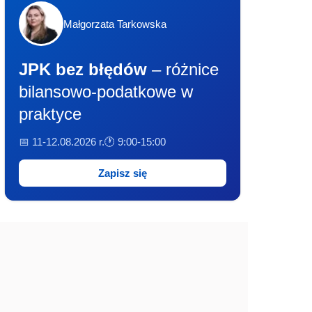
Małgorzata Tarkowska
JPK bez błędów
– różnice
bilansowo-podatkowe w
praktyce
📅 11-12.08.2026 r.
🕐 9:00-15:00
Zapisz się