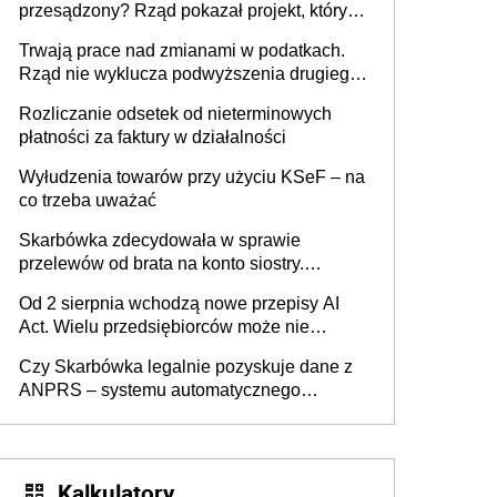
przesądzony? Rząd pokazał projekt, który
może zmienić zasady gry w Polsce
Trwają prace nad zmianami w podatkach.
Rząd nie wyklucza podwyższenia drugiego
progu PIT
Rozliczanie odsetek od nieterminowych
płatności za faktury w działalności
Wyłudzenia towarów przy użyciu KSeF – na
co trzeba uważać
Skarbówka zdecydowała w sprawie
przelewów od brata na konto siostry.
Pieniądze z emerytury mamy wyglądały jak
Od 2 sierpnia wchodzą nowe przepisy AI
darowizna, ale podatku jednak nie będzie
Act. Wielu przedsiębiorców może nie
wiedzieć, że dotyczą także ich
Czy Skarbówka legalnie pozyskuje dane z
ANPRS – systemu automatycznego
rozpoznawania tablic rejestracyjnych
pojazdów z kamer drogowych?
Kalkulatory