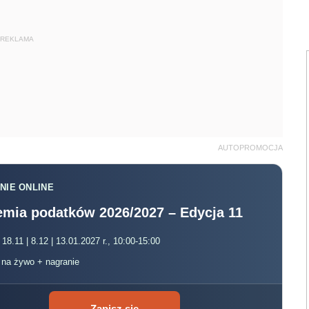
REKLAMA
AUTOPROMOCJA
NIE ONLINE
mia podatków 2026/2027 – Edycja 11
 18.11 | 8.12 | 13.01.2027 r., 10:00-15:00
, na żywo + nagranie
Zapisz się