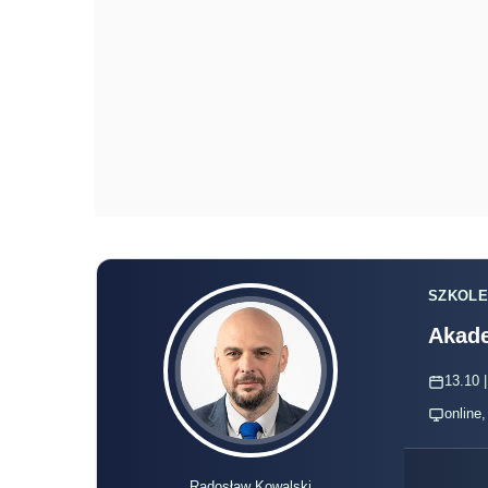
SZKOLE
Akade
13.10 |
online
Radosław Kowalski