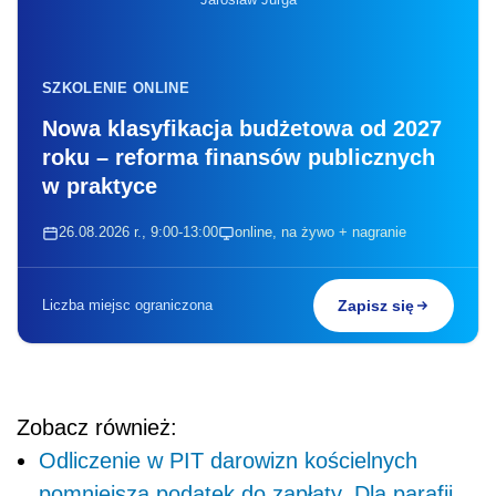
SZKOLENIE ONLINE
Nowa klasyfikacja budżetowa od 2027
roku – reforma finansów publicznych
w praktyce
26.08.2026 r., 9:00-13:00
online, na żywo + nagranie
Liczba miejsc ograniczona
Zapisz się
Zobacz również:
Odliczenie w PIT darowizn kościelnych
pomniejsza podatek do zapłaty. Dla parafii,