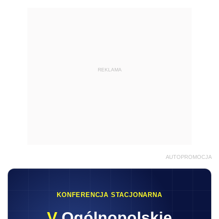
REKLAMA
AUTOPROMOCJA
KONFERENCJA STACJONARNA
V
Ogólnopolskie