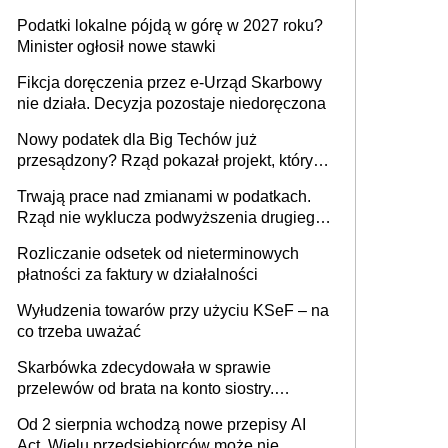
wystawić faktury korygujące? Rozwiązanie
Podatki lokalne pójdą w górę w 2027 roku?
umowy cywilnoprawnej jedynym
Minister ogłosił nowe stawki
racjonalnym wyjściem
Fikcja doręczenia przez e-Urząd Skarbowy
nie działa. Decyzja pozostaje niedoręczona
Nowy podatek dla Big Techów już
przesądzony? Rząd pokazał projekt, który
może zmienić zasady gry w Polsce
Trwają prace nad zmianami w podatkach.
Rząd nie wyklucza podwyższenia drugiego
progu PIT
Rozliczanie odsetek od nieterminowych
płatności za faktury w działalności
Wyłudzenia towarów przy użyciu KSeF – na
co trzeba uważać
Skarbówka zdecydowała w sprawie
przelewów od brata na konto siostry.
Pieniądze z emerytury mamy wyglądały jak
Od 2 sierpnia wchodzą nowe przepisy AI
darowizna, ale podatku jednak nie będzie
Act. Wielu przedsiębiorców może nie