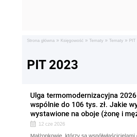
»
»
»
»
Strona główna
Księgowość
Tematy
Tematy
PIT
PIT 2023
Ulga termomodernizacyjna 2026
wspólnie do 106 tys. zł. Jakie 
wystawione na oboje (żonę i mę
12 cze 2026
Małżonkowie, którzy są współwłaścicielam