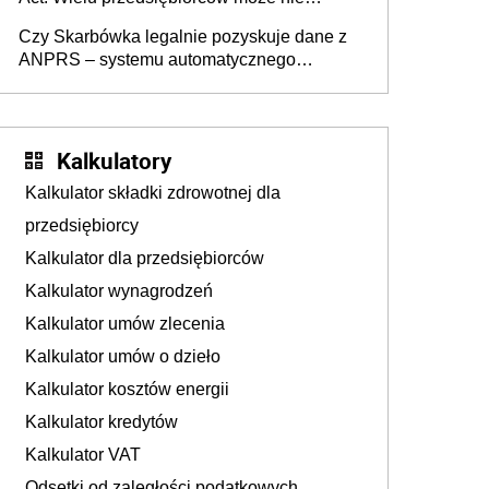
wiedzieć, że dotyczą także ich
Czy Skarbówka legalnie pozyskuje dane z
ANPRS – systemu automatycznego
rozpoznawania tablic rejestracyjnych
pojazdów z kamer drogowych?
Kalkulatory
Kalkulator składki zdrowotnej dla
przedsiębiorcy
Kalkulator dla przedsiębiorców
Kalkulator wynagrodzeń
Kalkulator umów zlecenia
Kalkulator umów o dzieło
Kalkulator kosztów energii
Kalkulator kredytów
Kalkulator VAT
Odsetki od zaległości podatkowych