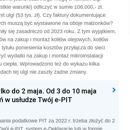
stkie warunki) odliczyć w sumie 106.000,- zł.
t ulgi (53 tys. zł). Czy faktury dokumentujące
ych muszą być wystawione na oboje małżonków?
iły się zasadniczo od 2023 roku. Z tym wyjątkiem,
ów na zakup i montaż kotłów olejowych, kotłów
 tytułu poniesienia kosztów przyłącza do sieci
yć wydatki na zakup i montaż mikroinstalacji
u ciepła. Wprowadzono też do wykazu kilka
ach tej ulgi nie zaszły żadne zmiany.
lko do 2 maja. Od 3 do 10 maja
ń w usłudze Twój e-PIT
ania podatkowe PIT za 2022 r. trzeba złożyć do 2
Twój e-PIT, system e-Deklaracje lub w formie