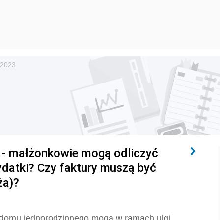
 2023
 - małżonkowie mogą odliczyć
wydatki? Czy faktury muszą być
ża)?
i domu jednorodzinnego mogą w ramach ulgi