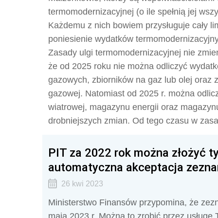
termomodernizacyjnej (o ile spełnią jej wszy
Każdemu z nich bowiem przysługuje cały limi
poniesienie wydatków termomodernizacyjn
Zasady ulgi termomodernizacyjnej nie zmien
że od 2025 roku nie można odliczyć wydatk
gazowych, zbiorników na gaz lub olej oraz z
gazowej. Natomiast od 2025 r. można odlicz
wiatrowej, magazynu energii oraz magazyn
drobniejszych zmian. Od tego czasu w zasad
PIT za 2022 rok można złożyć ty
automatyczna akceptacja zezna
26 kwi 2023
Ministerstwo Finansów przypomina, że zezn
maja 2023 r. Można to zrobić przez usługę 