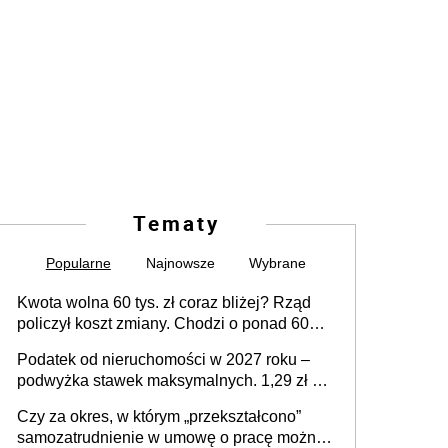
Tematy
Popularne
Najnowsze
Wybrane
Kwota wolna 60 tys. zł coraz bliżej? Rząd
policzył koszt zmiany. Chodzi o ponad 60
mld zł
Podatek od nieruchomości w 2027 roku –
podwyżka stawek maksymalnych. 1,29 zł za
1 m2 mieszkania, 36,49 zł za 1 m2
Czy za okres, w którym „przekształcono”
budynków i lokali związanych z
samozatrudnienie w umowę o pracę można
prowadzeniem działalności gospodarczej