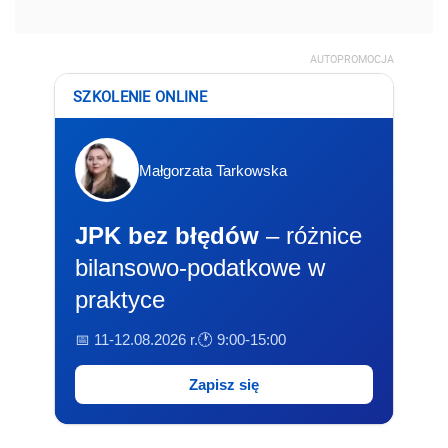
AUTOPROMOCJA
SZKOLENIE ONLINE
Małgorzata Tarkowska
JPK bez błędów
– różnice
bilansowo-podatkowe w
praktyce
📅 11-12.08.2026 r.
🕐 9:00-15:00
Zapisz się