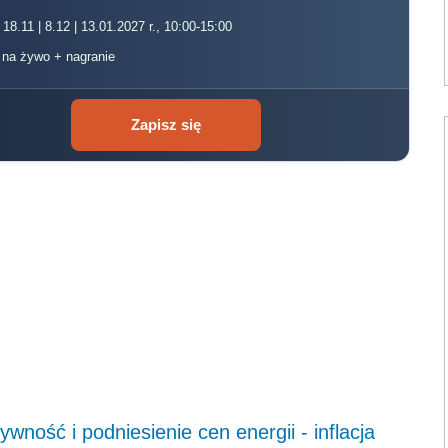
 18.11 | 8.12 | 13.01.2027 r., 10:00-15:00
, na żywo + nagranie
Zapisz się
ność i podniesienie cen energii - inflacja