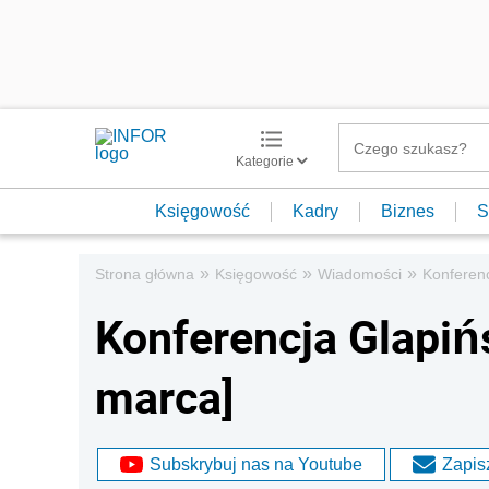
Kategorie
Księgowość
Kadry
Biznes
S
»
»
»
Strona główna
Księgowość
Wiadomości
Konferenc
Konferencja Glapińs
marca]
Subskrybuj nas na Youtube
Zapisz