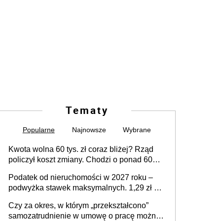
Tematy
Popularne
Najnowsze
Wybrane
Kwota wolna 60 tys. zł coraz bliżej? Rząd
policzył koszt zmiany. Chodzi o ponad 60
mld zł
Podatek od nieruchomości w 2027 roku –
podwyżka stawek maksymalnych. 1,29 zł za
1 m2 mieszkania, 36,49 zł za 1 m2
Czy za okres, w którym „przekształcono”
budynków i lokali związanych z
samozatrudnienie w umowę o pracę można
prowadzeniem działalności gospodarczej