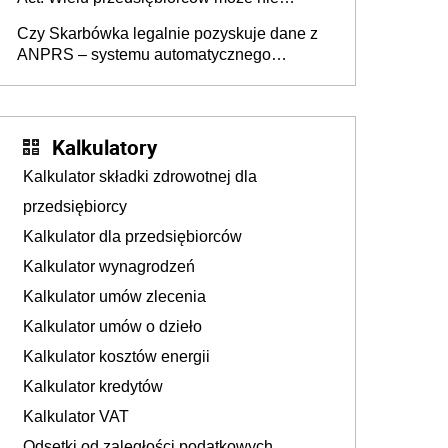
wiedzieć, że dotyczą także ich
Czy Skarbówka legalnie pozyskuje dane z
ANPRS – systemu automatycznego
rozpoznawania tablic rejestracyjnych
pojazdów z kamer drogowych?
Kalkulatory
Kalkulator składki zdrowotnej dla
przedsiębiorcy
Kalkulator dla przedsiębiorców
Kalkulator wynagrodzeń
Kalkulator umów zlecenia
Kalkulator umów o dzieło
Kalkulator kosztów energii
Kalkulator kredytów
Kalkulator VAT
Odsetki od zaległości podatkowych