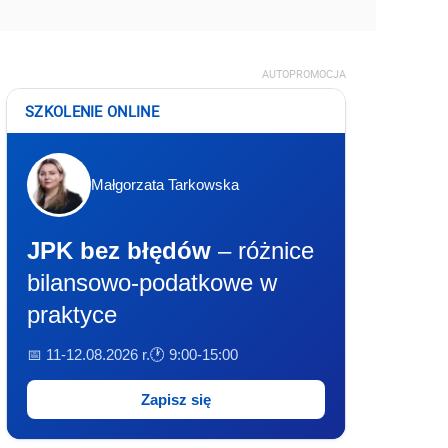
AUTOPROMOCJA
SZKOLENIE ONLINE
Małgorzata Tarkowska
JPK bez błędów
– różnice
bilansowo-podatkowe w
praktyce
📅 11-12.08.2026 r.
🕐 9:00-15:00
Zapisz się