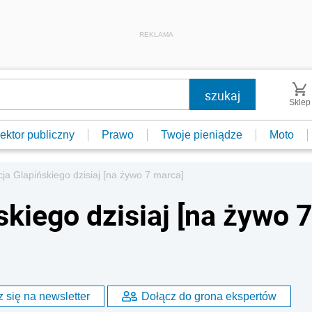
REKLAMA
Sklep
ektor publiczny
Prawo
Twoje pieniądze
Moto
ja Glapińskiego dzisiaj [na żywo 7 marca]
kiego dzisiaj [na żywo 
 się na newsletter
Dołącz do grona ekspertów