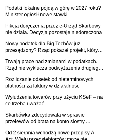
wystawić faktury korygujące? Rozwiązanie
Podatki lokalne pójdą w górę w 2027 roku?
umowy cywilnoprawnej jedynym
Minister ogłosił nowe stawki
racjonalnym wyjściem
Fikcja doręczenia przez e-Urząd Skarbowy
nie działa. Decyzja pozostaje niedoręczona
Nowy podatek dla Big Techów już
przesądzony? Rząd pokazał projekt, który
może zmienić zasady gry w Polsce
Trwają prace nad zmianami w podatkach.
Rząd nie wyklucza podwyższenia drugiego
progu PIT
Rozliczanie odsetek od nieterminowych
płatności za faktury w działalności
Wyłudzenia towarów przy użyciu KSeF – na
co trzeba uważać
Skarbówka zdecydowała w sprawie
przelewów od brata na konto siostry.
Pieniądze z emerytury mamy wyglądały jak
Od 2 sierpnia wchodzą nowe przepisy AI
darowizna, ale podatku jednak nie będzie
Act. Wielu przedsiębiorców może nie