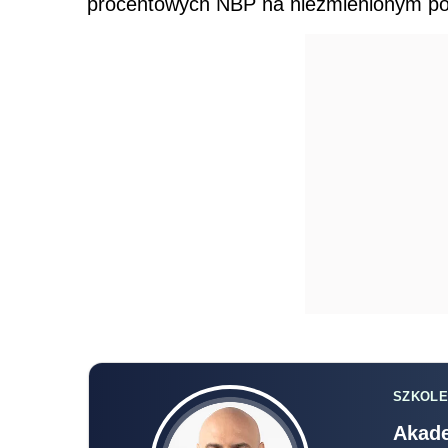
procentowych NBP na niezmienionym po
SZKOLE
Akade