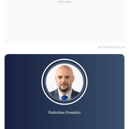
REKLAMA
AUTOPROMOCJA
Radosław Kowalski