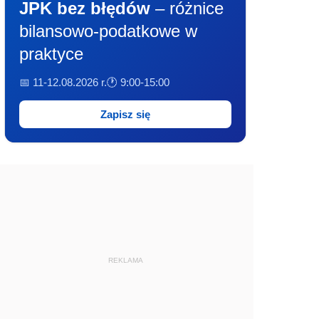
JPK bez błędów
– różnice
bilansowo-podatkowe w
praktyce
📅 11-12.08.2026 r.
🕐 9:00-15:00
Zapisz się
REKLAMA