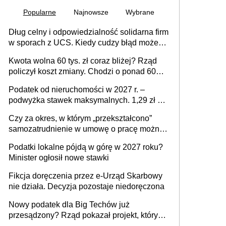
Popularne
Najnowsze
Wybrane
Dług celny i odpowiedzialność solidarna firm
w sporach z UCS. Kiedy cudzy błąd może
stać się Twoim problemem
Kwota wolna 60 tys. zł coraz bliżej? Rząd
policzył koszt zmiany. Chodzi o ponad 60
mld zł
Podatek od nieruchomości w 2027 r. –
podwyżka stawek maksymalnych. 1,29 zł za
1 m2 mieszkania, 36,49 zł za 1 m2
Czy za okres, w którym „przekształcono”
budynków i lokali związanych z
samozatrudnienie w umowę o pracę można
prowadzeniem działalności gospodarczej
wystawić faktury korygujące? Rozwiązanie
Podatki lokalne pójdą w górę w 2027 roku?
umowy cywilnoprawnej jedynym
Minister ogłosił nowe stawki
racjonalnym wyjściem
Fikcja doręczenia przez e-Urząd Skarbowy
nie działa. Decyzja pozostaje niedoręczona
Nowy podatek dla Big Techów już
przesądzony? Rząd pokazał projekt, który
może zmienić zasady gry w Polsce