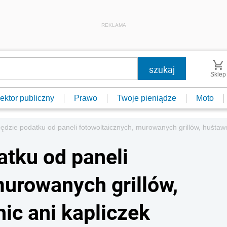
REKLAMA
Sklep
ektor publiczny
Prawo
Twoje pieniądze
Moto
ędzie podatku od paneli fotowoltaicznych, murowanych grillów, huśtaw
atku od paneli
murowanych grillów,
ic ani kapliczek