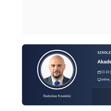
SZKOLE
Akade
13.10 |
online
Radosław Kowalski