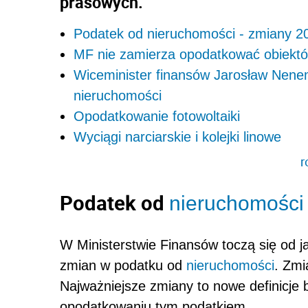
prasowych.
Podatek od nieruchomości - zmiany 20
MF nie zamierza opodatkować obiektów
Wiceminister finansów Jarosław Nen
nieruchomości
Opodatkowanie fotowoltaiki
Wyciągi narciarskie i kolejki linowe
r
Podatek od
nieruchomości
W Ministerstwie Finansów toczą się od j
zmian w podatku od
nieruchomości
. Zmi
Najważniejsze zmiany to nowe definicje 
opodatkowaniu tym podatkiem.