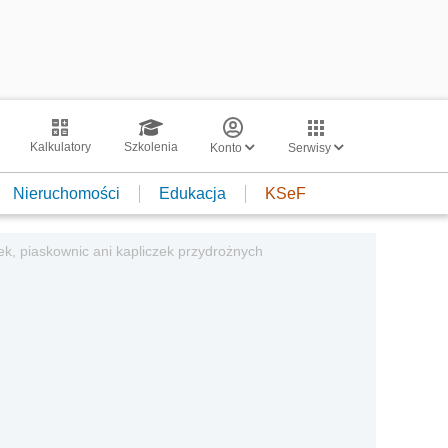
Kalkulatory
Szkolenia
Konto
Serwisy
Nieruchomości
Edukacja
KSeF
ek, piaskownic ani kapliczek przydrożnych