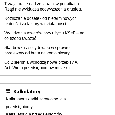
Trwają prace nad zmianami w podatkach.
Rząd nie wyklucza podwyższenia drugiego
progu PIT
Rozliczanie odsetek od nieterminowych
płatności za faktury w działalności
Wyłudzenia towarów przy użyciu KSeF – na
co trzeba uważać
Skarbówka zdecydowała w sprawie
przelewów od brata na konto siostry.
Pieniądze z emerytury mamy wyglądały jak
Od 2 sierpnia wchodzą nowe przepisy AI
darowizna, ale podatku jednak nie będzie
Act. Wielu przedsiębiorców może nie
wiedzieć, że dotyczą także ich
Kalkulatory
Kalkulator składki zdrowotnej dla
przedsiębiorcy
Kalkulator dla przedsiębiorców