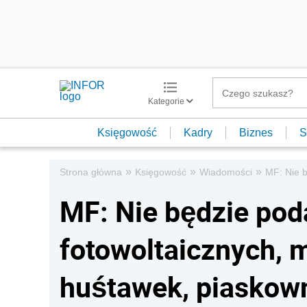
Kategorie
Księgowość
Kadry
Biznes
S
»
»
»
Strona główna
Księgowość
Wiadomości
MF: Nie b
MF: Nie będzie pod
fotowoltaicznych, 
huśtawek, piaskown