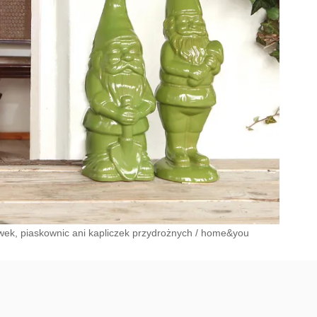
ek, piaskownic ani kapliczek przydrożnych
/
home&you