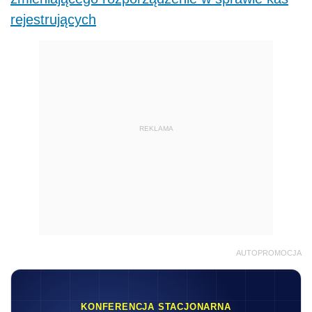
rejestrujących
REKLAMA
AUTOPROMOCJA
KONFERENCJA STACJONARNA