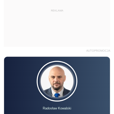
REKLAMA
AUTOPROMOCJA
Radosław Kowalski