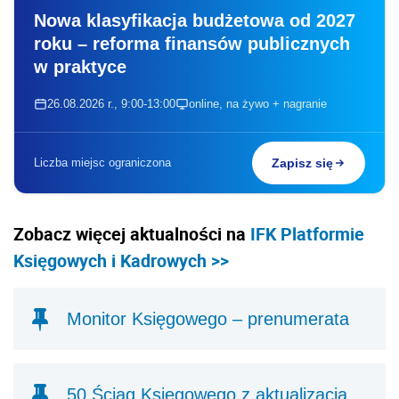
Nowa klasyfikacja budżetowa od 2027
roku – reforma finansów publicznych
w praktyce
26.08.2026 r., 9:00-13:00
online, na żywo + nagranie
Liczba miejsc ograniczona
Zapisz się
Zobacz więcej aktualności na
IFK Platformie
Księgowych i Kadrowych >>
Monitor Księgowego – prenumerata
50 Ściąg Księgowego z aktualizacją