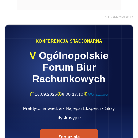
AUTOPROMOCJA
KONFERENCJA STACJONARNA
V
Ogólnopolskie
Forum Biur
Rachunkowych
16.09.2026
8:30-17:10
Warszawa
Praktyczna wiedza • Najlepsi Eksperci • Stoły
dyskusyjne
Zapisz się