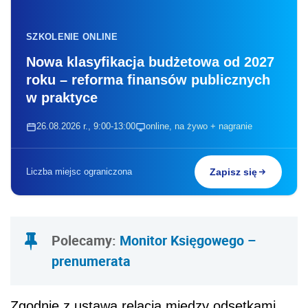
SZKOLENIE ONLINE
Nowa klasyfikacja budżetowa od 2027
roku – reforma finansów publicznych
w praktyce
26.08.2026 r., 9:00-13:00
online, na żywo + nagranie
Liczba miejsc ograniczona
Zapisz się
Polecamy:
Monitor Księgowego –
prenumerata
Zgodnie z ustawą relacja między odsetkami