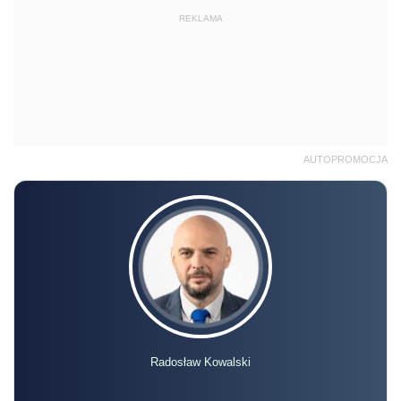
REKLAMA
AUTOPROMOCJA
Radosław Kowalski