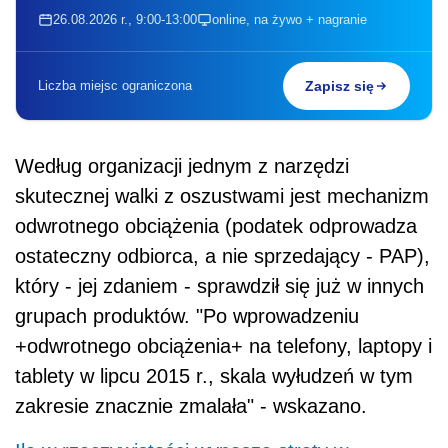
26.08.2026 r., 9:00-13:00
online, na żywo + nagranie
Liczba miejsc ograniczona
Zapisz się
Według organizacji jednym z narzędzi
skutecznej walki z oszustwami jest mechanizm
odwrotnego obciążenia (podatek odprowadza
ostateczny odbiorca, a nie sprzedający - PAP),
który - jej zdaniem - sprawdził się już w innych
grupach produktów. "Po wprowadzeniu
+odwrotnego obciążenia+ na telefony, laptopy i
tablety w lipcu 2015 r., skala wyłudzeń w tym
zakresie znacznie zmalała" - wskazano.