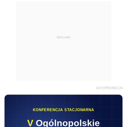
REKLAMA
AUTOPROMOCJA
KONFERENCJA STACJONARNA
V
Ogólnopolskie