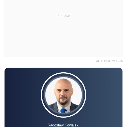
REKLAMA
AUTOPROMOCJA
Radosław Kowalski