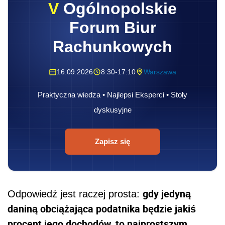
V
Ogólnopolskie
Forum Biur
Rachunkowych
16.09.2026
8:30-17:10
Warszawa
Praktyczna wiedza • Najlepsi Eksperci • Stoły
dyskusyjne
Zapisz się
gdy jedyną
Odpowiedź jest raczej prosta:
daniną obciążająca podatnika będzie jakiś
procent jego dochodów, to najprostszym