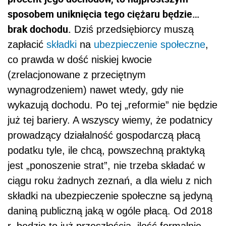
sposobem uniknięcia tego ciężaru będzie…
brak dochodu.
Dziś przedsiębiorcy muszą
zapłacić
składki
na
ubezpieczenie społeczne
,
co prawda w dość niskiej kwocie
(zrelacjonowane z przeciętnym
wynagrodzeniem) nawet wtedy, gdy nie
wykazują dochodu. Po tej „reformie” nie będzie
już tej bariery. A wszyscy wiemy, że podatnicy
prowadzący działalność gospodarczą płacą
podatku tyle, ile chcą, powszechną praktyką
jest „ponoszenie strat”, nie trzeba składać w
ciągu roku żadnych zeznań, a dla wielu z nich
składki na ubezpieczenie społeczne są jedyną
daniną publiczną jaką w ogóle płacą. Od 2018
r. będzie to już przeszłością, ilość formalnie