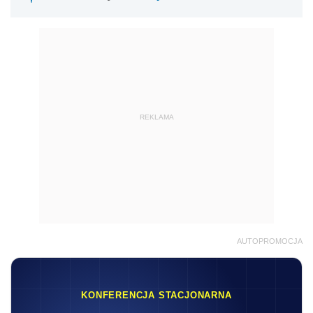
REKLAMA
AUTOPROMOCJA
KONFERENCJA STACJONARNA