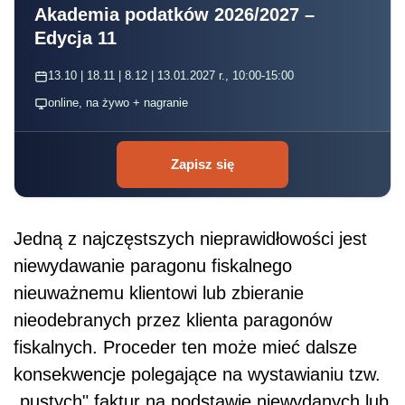
Akademia podatków 2026/2027 –
Edycja 11
13.10 | 18.11 | 8.12 | 13.01.2027 r., 10:00-15:00
online, na żywo + nagranie
Zapisz się
Jedną z najczęstszych nieprawidłowości jest
niewydawanie paragonu fiskalnego
nieuważnemu klientowi lub zbieranie
nieodebranych przez klienta paragonów
fiskalnych. Proceder ten może mieć dalsze
konsekwencje polegające na wystawianiu tzw.
„pustych" faktur na podstawie niewydanych lub