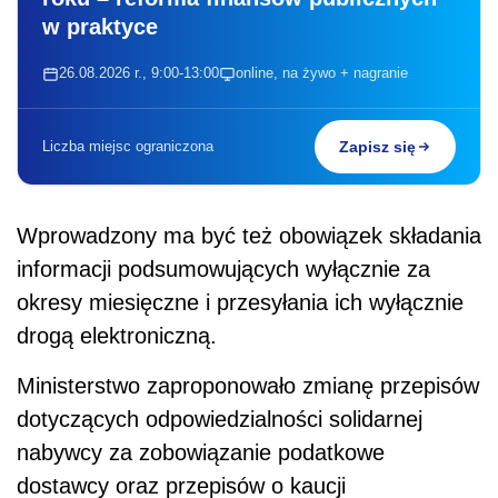
w praktyce
26.08.2026 r., 9:00-13:00
online, na żywo + nagranie
Liczba miejsc ograniczona
Zapisz się
Wprowadzony ma być też obowiązek składania
informacji podsumowujących wyłącznie za
okresy miesięczne i przesyłania ich wyłącznie
drogą elektroniczną.
Ministerstwo zaproponowało zmianę przepisów
dotyczących odpowiedzialności solidarnej
nabywcy za zobowiązanie podatkowe
dostawcy oraz przepisów o kaucji