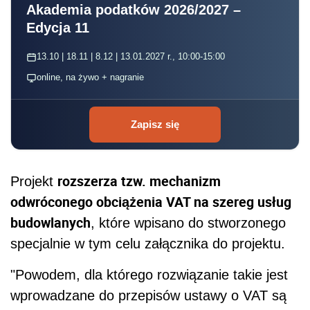
Akademia podatków 2026/2027 –
Edycja 11
13.10 | 18.11 | 8.12 | 13.01.2027 r., 10:00-15:00
online, na żywo + nagranie
Zapisz się
rozszerza tzw. mechanizm
Projekt
odwróconego obciążenia VAT na szereg usług
budowlanych
, które wpisano do stworzonego
specjalnie w tym celu załącznika do projektu.
"Powodem, dla którego rozwiązanie takie jest
wprowadzane do przepisów ustawy o VAT są