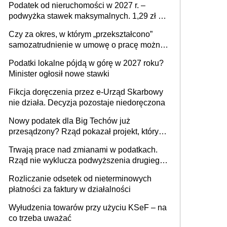
Podatek od nieruchomości w 2027 r. –
podwyżka stawek maksymalnych. 1,29 zł za
1 m2 mieszkania, 36,49 zł za 1 m2
Czy za okres, w którym „przekształcono”
budynków i lokali związanych z
samozatrudnienie w umowę o pracę można
prowadzeniem działalności gospodarczej
wystawić faktury korygujące? Rozwiązanie
Podatki lokalne pójdą w górę w 2027 roku?
umowy cywilnoprawnej jedynym
Minister ogłosił nowe stawki
racjonalnym wyjściem
Fikcja doręczenia przez e-Urząd Skarbowy
nie działa. Decyzja pozostaje niedoręczona
Nowy podatek dla Big Techów już
przesądzony? Rząd pokazał projekt, który
może zmienić zasady gry w Polsce
Trwają prace nad zmianami w podatkach.
Rząd nie wyklucza podwyższenia drugiego
progu PIT
Rozliczanie odsetek od nieterminowych
płatności za faktury w działalności
Wyłudzenia towarów przy użyciu KSeF – na
co trzeba uważać