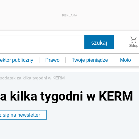
REKLAMA
Sklep
ektor publiczny
Prawo
Twoje pieniądze
Moto
 podatek za kilka tygodni w KERM
za kilka tygodni w KERM
 się na newsletter