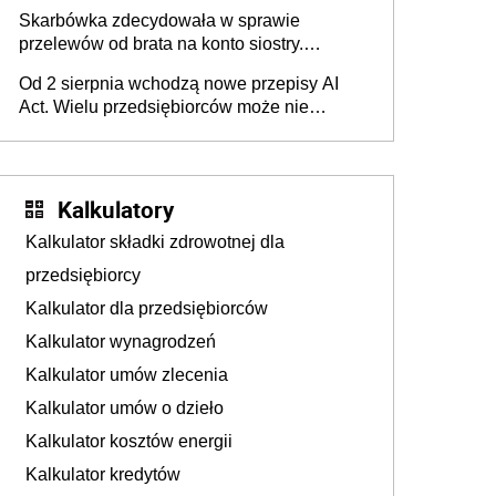
Skarbówka zdecydowała w sprawie
przelewów od brata na konto siostry.
Pieniądze z emerytury mamy wyglądały jak
Od 2 sierpnia wchodzą nowe przepisy AI
darowizna, ale podatku jednak nie będzie
Act. Wielu przedsiębiorców może nie
wiedzieć, że dotyczą także ich
Kalkulatory
Kalkulator składki zdrowotnej dla
przedsiębiorcy
Kalkulator dla przedsiębiorców
Kalkulator wynagrodzeń
Kalkulator umów zlecenia
Kalkulator umów o dzieło
Kalkulator kosztów energii
Kalkulator kredytów