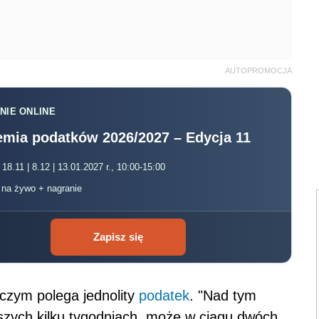
AUTOPROMOCJA
NIE ONLINE
mia podatków 2026/2027 – Edycja 11
 18.11 | 8.12 | 13.01.2027 r., 10:00-15:00
, na żywo + nagranie
Zapisz się
 czym polega jednolity
podatek
. "Nad tym
ższych kilku tygodniach, może w ciągu dwóch