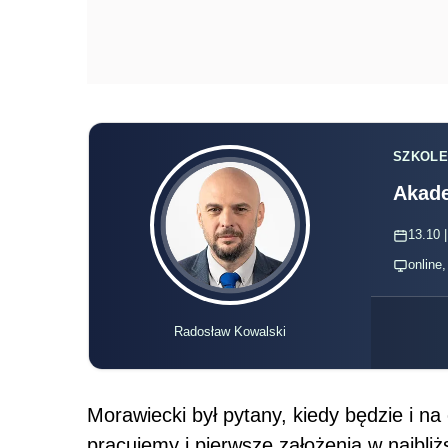
SZKOLE
Akade
13.10 |
online
Radosław Kowalski
Morawiecki był pytany, kiedy będzie i na
pracujemy i pierwsze założenia w najbli