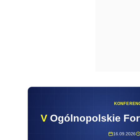
KONFEREN
V
Ogólnopolskie Fo
16.09.2026