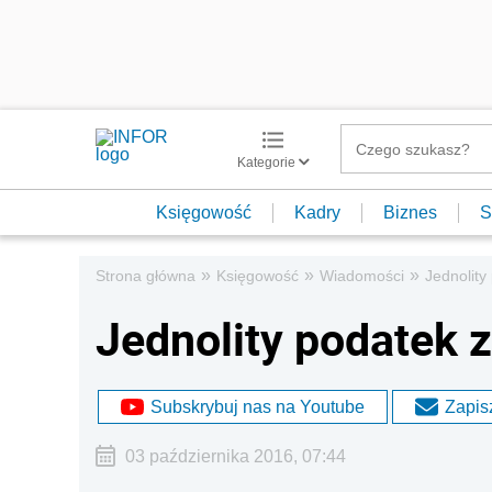
Kategorie
Księgowość
Kadry
Biznes
S
»
»
»
Strona główna
Księgowość
Wiadomości
Jednolity
Jednolity podatek 
Subskrybuj nas na Youtube
Zapisz
03 października 2016, 07:44