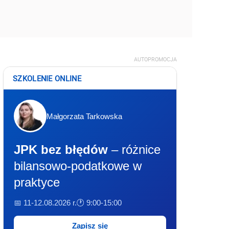
AUTOPROMOCJA
SZKOLENIE ONLINE
Małgorzata Tarkowska
JPK bez błędów
– różnice
bilansowo-podatkowe w
praktyce
📅 11-12.08.2026 r.
🕐 9:00-15:00
Zapisz się