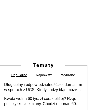
Tematy
Popularne
Najnowsze
Wybrane
Dług celny i odpowiedzialność solidarna firm
w sporach z UCS. Kiedy cudzy błąd może
stać się Twoim problemem
Kwota wolna 60 tys. zł coraz bliżej? Rząd
policzył koszt zmiany. Chodzi o ponad 60
mld zł