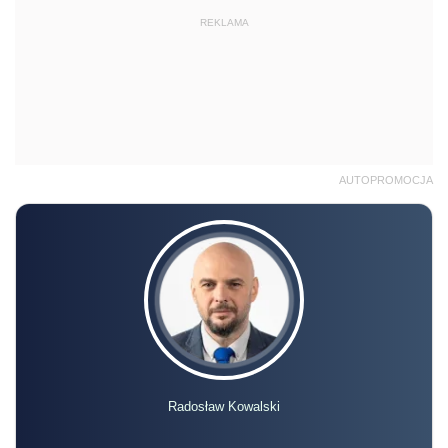
REKLAMA
AUTOPROMOCJA
Radosław Kowalski