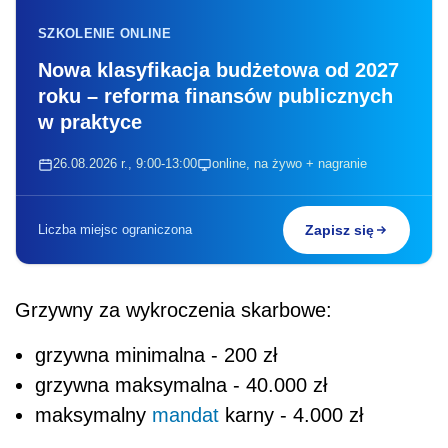
SZKOLENIE ONLINE
Nowa klasyfikacja budżetowa od 2027
roku – reforma finansów publicznych
w praktyce
26.08.2026 r., 9:00-13:00
online, na żywo + nagranie
Liczba miejsc ograniczona
Zapisz się
Grzywny za wykroczenia skarbowe:
grzywna minimalna - 200 zł
grzywna maksymalna - 40.000 zł
maksymalny
mandat
karny - 4.000 zł