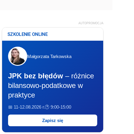
AUTOPROMOCJA
SZKOLENIE ONLINE
Małgorzata Tarkowska
JPK bez błędów
– różnice
bilansowo-podatkowe w
praktyce
📅 11-12.08.2026 r.
🕐 9:00-15:00
Zapisz się