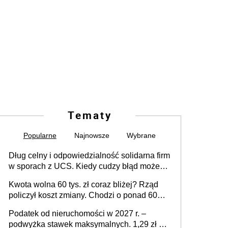
Tematy
Popularne
Najnowsze
Wybrane
Dług celny i odpowiedzialność solidarna firm
w sporach z UCS. Kiedy cudzy błąd może
stać się Twoim problemem
Kwota wolna 60 tys. zł coraz bliżej? Rząd
policzył koszt zmiany. Chodzi o ponad 60
mld zł
Podatek od nieruchomości w 2027 r. –
podwyżka stawek maksymalnych. 1,29 zł za