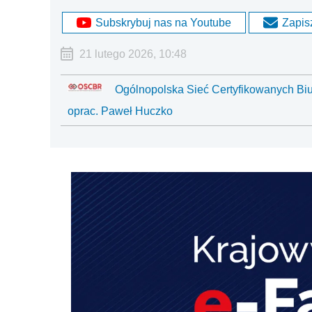
Subskrybuj nas na Youtube
Zapisz
21 lutego 2026, 10:48
Ogólnopolska Sieć Certyfikowanych B
oprac. Paweł Huczko