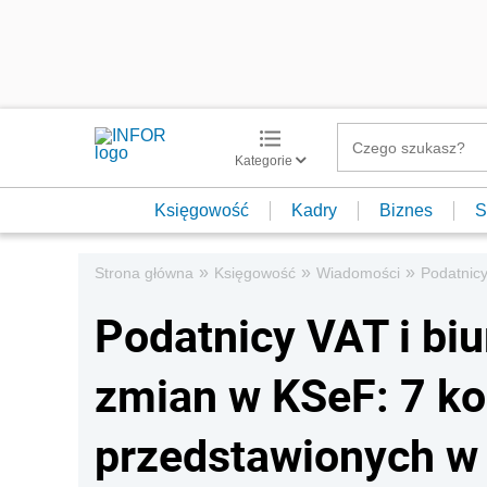
Kategorie
Księgowość
Kadry
Biznes
S
»
»
»
Strona główna
Księgowość
Wiadomości
Podatnicy
Podatnicy VAT i bi
zmian w KSeF: 7 ko
przedstawionych w