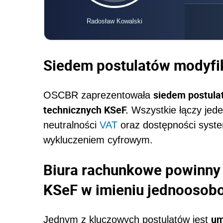
Radosław Kowalski
Siedem postulatów modyfi
siedem postula
OSCBR zaprezentowała
technicznych KSeF.
Wszystkie łączy jeden
neutralności
VAT
oraz dostępności syste
wykluczeniem cyfrowym.
Biura rachunkowe powinny
KSeF w imieniu jednoosob
um
Jednym z kluczowych postulatów jest