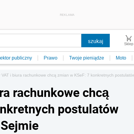
REKLAMA
Sklep
ektor publiczny
Prawo
Twoje pieniądze
Moto
 VAT i biura rachunkowe chcą zmian w KSeF: 7 konkretnych postulató
ura rachunkowe chcą
nkretnych postulatów
 Sejmie