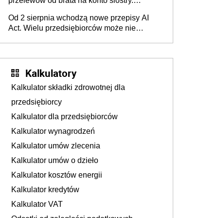
przelewów od brata na konto siostry.
Pieniądze z emerytury mamy wyglądały jak
Od 2 sierpnia wchodzą nowe przepisy AI
darowizna, ale podatku jednak nie będzie
Act. Wielu przedsiębiorców może nie
wiedzieć, że dotyczą także ich
Kalkulatory
Kalkulator składki zdrowotnej dla
przedsiębiorcy
Kalkulator dla przedsiębiorców
Kalkulator wynagrodzeń
Kalkulator umów zlecenia
Kalkulator umów o dzieło
Kalkulator kosztów energii
Kalkulator kredytów
Kalkulator VAT