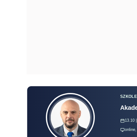
SZKOLE
Akade
13.10 |
online