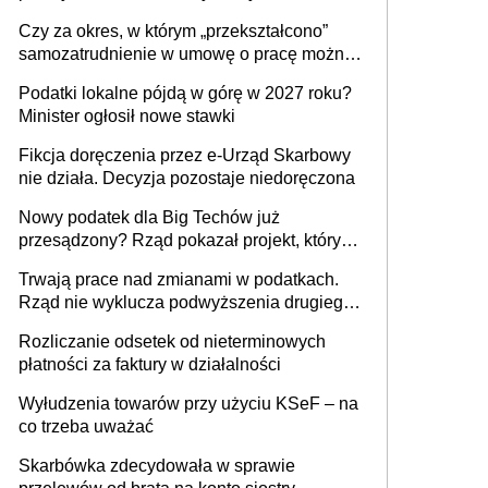
1 m2 mieszkania, 36,49 zł za 1 m2
Czy za okres, w którym „przekształcono”
budynków i lokali związanych z
samozatrudnienie w umowę o pracę można
prowadzeniem działalności gospodarczej
wystawić faktury korygujące? Rozwiązanie
Podatki lokalne pójdą w górę w 2027 roku?
umowy cywilnoprawnej jedynym
Minister ogłosił nowe stawki
racjonalnym wyjściem
Fikcja doręczenia przez e-Urząd Skarbowy
nie działa. Decyzja pozostaje niedoręczona
Nowy podatek dla Big Techów już
przesądzony? Rząd pokazał projekt, który
może zmienić zasady gry w Polsce
Trwają prace nad zmianami w podatkach.
Rząd nie wyklucza podwyższenia drugiego
progu PIT
Rozliczanie odsetek od nieterminowych
płatności za faktury w działalności
Wyłudzenia towarów przy użyciu KSeF – na
co trzeba uważać
Skarbówka zdecydowała w sprawie