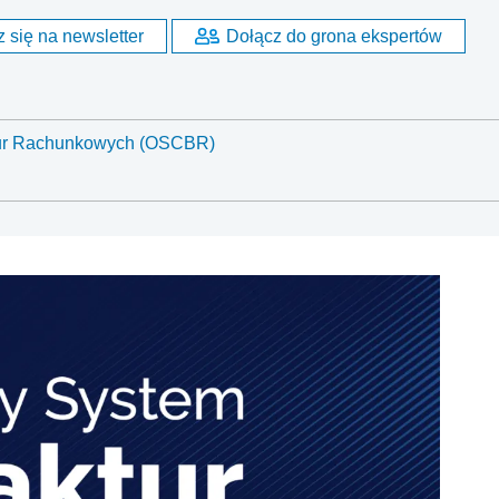
 się na newsletter
Dołącz do grona ekspertów
iur Rachunkowych (OSCBR)