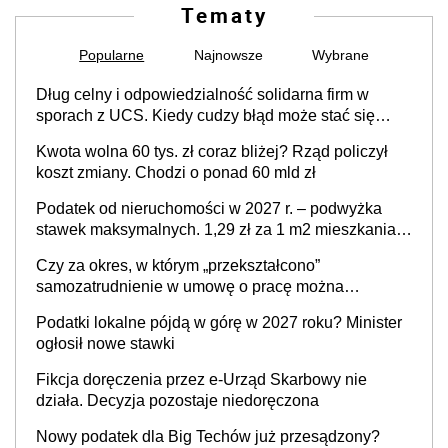
Tematy
Popularne
Najnowsze
Wybrane
Dług celny i odpowiedzialność solidarna firm w
sporach z UCS. Kiedy cudzy błąd może stać się
Twoim problemem
Kwota wolna 60 tys. zł coraz bliżej? Rząd policzył
koszt zmiany. Chodzi o ponad 60 mld zł
Podatek od nieruchomości w 2027 r. – podwyżka
stawek maksymalnych. 1,29 zł za 1 m2 mieszkania,
36,49 zł za 1 m2 budynków i lokali związanych z
Czy za okres, w którym „przekształcono”
prowadzeniem działalności gospodarczej
samozatrudnienie w umowę o pracę można
wystawić faktury korygujące? Rozwiązanie umowy
Podatki lokalne pójdą w górę w 2027 roku? Minister
cywilnoprawnej jedynym racjonalnym wyjściem
ogłosił nowe stawki
Fikcja doręczenia przez e-Urząd Skarbowy nie
działa. Decyzja pozostaje niedoręczona
Nowy podatek dla Big Techów już przesądzony?