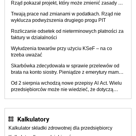
Rząd pokazał projekt, który może zmienić zasady gry
w Polsce
Trwają prace nad zmianami w podatkach. Rząd nie
wyklucza podwyższenia drugiego progu PIT
Rozliczanie odsetek od nieterminowych płatności za
faktury w działalności
Wyłudzenia towarów przy użyciu KSeF – na co
trzeba uważać
Skarbówka zdecydowała w sprawie przelewów od
brata na konto siostry. Pieniądze z emerytury mamy
wyglądały jak darowizna, ale podatku jednak nie
Od 2 sierpnia wchodzą nowe przepisy AI Act. Wielu
będzie
przedsiębiorców może nie wiedzieć, że dotyczą
także ich
Kalkulatory
Kalkulator składki zdrowotnej dla przedsiębiorcy