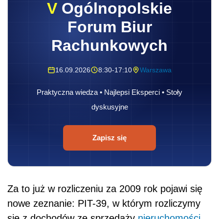
V
Ogólnopolskie
Forum Biur
Rachunkowych
16.09.2026
8:30-17:10
Warszawa
Praktyczna wiedza • Najlepsi Eksperci • Stoły
dyskusyjne
Zapisz się
Za to już w rozliczeniu za 2009 rok pojawi się
nowe zeznanie: PIT-39, w którym rozliczymy
się z dochodów ze sprzedaży
nieruchomości
.