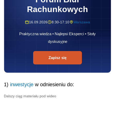
Rachunkowych
16.09.2026
8:30-17:10
Warszawa
Praktyczna wiedza • Najlepsi Eksperci • Stoły
dyskusyjne
Zapisz się
1)
inwestycje
w odniesieniu do:
Dalszy ciąg materiału pod wideo