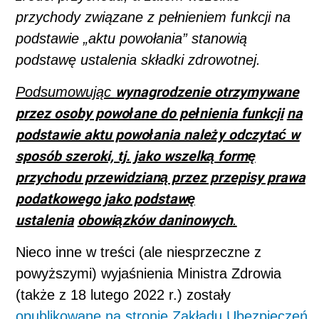
przychody związane z pełnieniem funkcji na
podstawie „aktu powołania” stanowią
podstawę ustalenia składki zdrowotnej.
wynagrodzenie otrzymywane
Podsumowując
przez osoby powołane do pełnienia funkcji
na
podstawie aktu powołania należy odczytać w
sposób szeroki, tj. jako wszelką formę
przychodu przewidzianą przez przepisy prawa
podatkowego jako podstawę
ustalenia
obowiązków daninowych
.
Nieco inne w treści (ale niesprzeczne z
powyższymi) wyjaśnienia Ministra Zdrowia
(także z 18 lutego 2022 r.) zostały
opublikowane na stronie Zakładu Ubezpieczeń