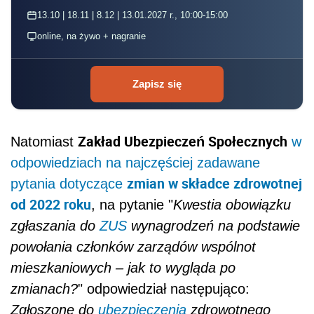
13.10 | 18.11 | 8.12 | 13.01.2027 r., 10:00-15:00
online, na żywo + nagranie
Zapisz się
Zakład Ubezpieczeń Społecznych
Natomiast
w
odpowiedziach na najczęściej zadawane
zmian w składce zdrowotnej
pytania dotyczące
od 2022 roku
, na pytanie "
Kwestia obowiązku
zgłaszania do
ZUS
wynagrodzeń na podstawie
powołania członków zarządów wspólnot
mieszkaniowych – jak to wygląda po
zmianach?
" odpowiedział następująco:
Zgłoszone do
ubezpieczenia
zdrowotnego