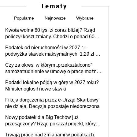
Tematy
Popularne
Najnowsze
Wybrane
Kwota wolna 60 tys. zł coraz bliżej? Rząd
policzył koszt zmiany. Chodzi o ponad 60
mld zł
Podatek od nieruchomości w 2027 r. –
podwyżka stawek maksymalnych. 1,29 zł za
1 m2 mieszkania, 36,49 zł za 1 m2
Czy za okres, w którym „przekształcono”
budynków i lokali związanych z
samozatrudnienie w umowę o pracę można
prowadzeniem działalności gospodarczej
wystawić faktury korygujące? Rozwiązanie
Podatki lokalne pójdą w górę w 2027 roku?
umowy cywilnoprawnej jedynym
Minister ogłosił nowe stawki
racjonalnym wyjściem
Fikcja doręczenia przez e-Urząd Skarbowy
nie działa. Decyzja pozostaje niedoręczona
Nowy podatek dla Big Techów już
przesądzony? Rząd pokazał projekt, który
może zmienić zasady gry w Polsce
Trwają prace nad zmianami w podatkach.