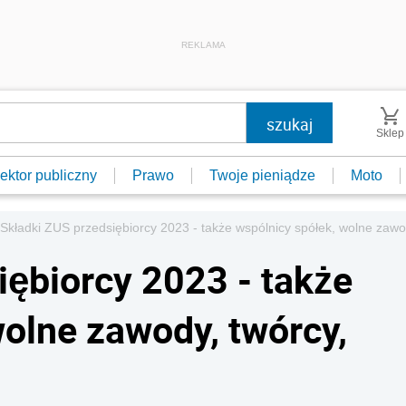
REKLAMA
Sklep
ektor publiczny
Prawo
Twoje pieniądze
Moto
Składki ZUS przedsiębiorcy 2023 - także wspólnicy spółek, wolne zawod
iębiorcy 2023 - także
wolne zawody, twórcy,