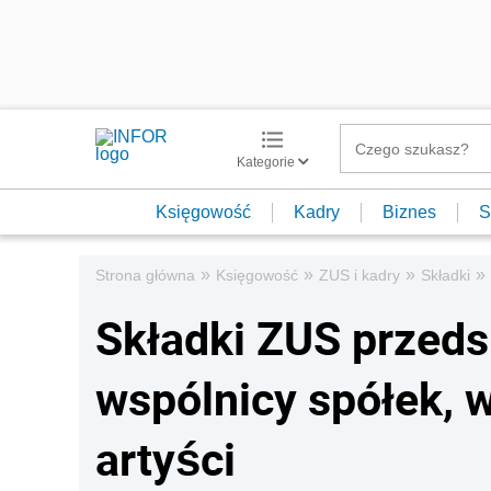
Kategorie
Księgowość
Kadry
Biznes
S
»
»
»
»
Strona główna
Księgowość
ZUS i kadry
Składki
Składki ZUS przeds
wspólnicy spółek, 
artyści