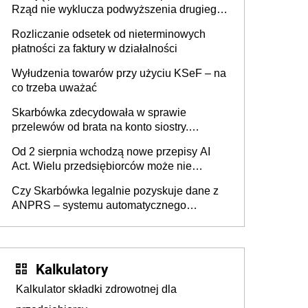
Rząd nie wyklucza podwyższenia drugiego
progu PIT
Rozliczanie odsetek od nieterminowych
płatności za faktury w działalności
Wyłudzenia towarów przy użyciu KSeF – na
co trzeba uważać
Skarbówka zdecydowała w sprawie
przelewów od brata na konto siostry.
Pieniądze z emerytury mamy wyglądały jak
Od 2 sierpnia wchodzą nowe przepisy AI
darowizna, ale podatku jednak nie będzie
Act. Wielu przedsiębiorców może nie
wiedzieć, że dotyczą także ich
Czy Skarbówka legalnie pozyskuje dane z
ANPRS – systemu automatycznego
rozpoznawania tablic rejestracyjnych
pojazdów z kamer drogowych?
Kalkulatory
Kalkulator składki zdrowotnej dla