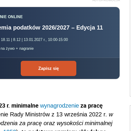
NIE ONLINE
mia podatków 2026/2027 – Edycja 11
 18.11 | 8.12 | 13.01.2027 r., 10:00-15:00
, na żywo + nagranie
Zapisz się
23 r. minimalne
za pracę
wynagrodzenie
nie Rady Ministrów z 13 września 2022 r.
w
dzenia za pracę oraz wysokości minimalnej