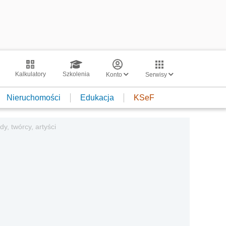
Kalkulatory
Szkolenia
Konto
Serwisy
Nieruchomości
Edukacja
KSeF
y, twórcy, artyści