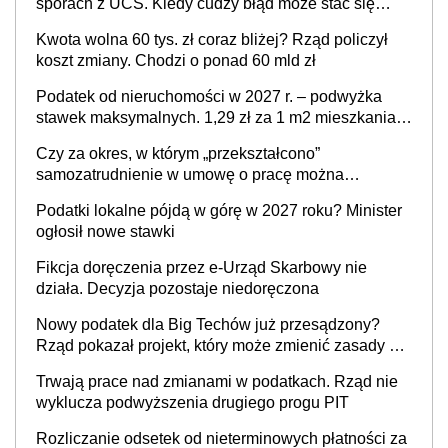
sporach z UCS. Kiedy cudzy błąd może stać się
Twoim problemem
Kwota wolna 60 tys. zł coraz bliżej? Rząd policzył
koszt zmiany. Chodzi o ponad 60 mld zł
Podatek od nieruchomości w 2027 r. – podwyżka
stawek maksymalnych. 1,29 zł za 1 m2 mieszkania,
36,49 zł za 1 m2 budynków i lokali związanych z
Czy za okres, w którym „przekształcono”
prowadzeniem działalności gospodarczej
samozatrudnienie w umowę o pracę można
wystawić faktury korygujące? Rozwiązanie umowy
Podatki lokalne pójdą w górę w 2027 roku? Minister
cywilnoprawnej jedynym racjonalnym wyjściem
ogłosił nowe stawki
Fikcja doręczenia przez e-Urząd Skarbowy nie
działa. Decyzja pozostaje niedoręczona
Nowy podatek dla Big Techów już przesądzony?
Rząd pokazał projekt, który może zmienić zasady gry
w Polsce
Trwają prace nad zmianami w podatkach. Rząd nie
wyklucza podwyższenia drugiego progu PIT
Rozliczanie odsetek od nieterminowych płatności za