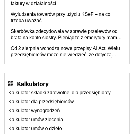
faktury w działalności
Wyłudzenia towarów przy użyciu KSeF – na co
trzeba uważać
Skarbówka zdecydowała w sprawie przelewów od
brata na konto siostry. Pieniądze z emerytury mamy
wyglądały jak darowizna, ale podatku jednak nie
Od 2 sierpnia wchodzą nowe przepisy AI Act. Wielu
będzie
przedsiębiorców może nie wiedzieć, że dotyczą
także ich
Kalkulatory
Kalkulator składki zdrowotnej dla przedsiębiorcy
Kalkulator dla przedsiębiorców
Kalkulator wynagrodzeń
Kalkulator umów zlecenia
Kalkulator umów o dzieło