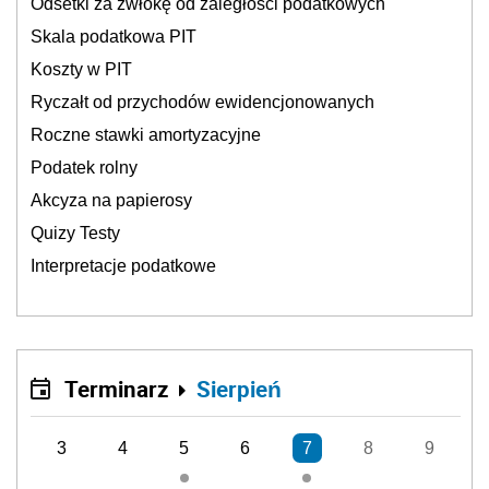
Odsetki za zwłokę od zaległości podatkowych
Skala podatkowa PIT
Koszty w PIT
Ryczałt od przychodów ewidencjonowanych
Roczne stawki amortyzacyjne
Podatek rolny
Akcyza na papierosy
Quizy Testy
Interpretacje podatkowe
Terminarz
Sierpień
3
4
5
6
7
8
9