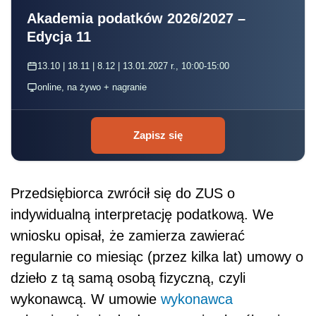
Akademia podatków 2026/2027 –
Edycja 11
13.10 | 18.11 | 8.12 | 13.01.2027 r., 10:00-15:00
online, na żywo + nagranie
Zapisz się
Przedsiębiorca zwrócił się do ZUS o
indywidualną interpretację podatkową. We
wniosku opisał, że zamierza zawierać
regularnie co miesiąc (przez kilka lat) umowy o
dzieło z tą samą osobą fizyczną, czyli
wykonawcą. W umowie
wykonawca