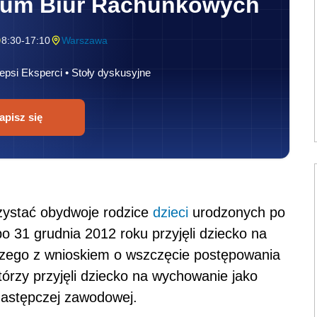
rum Biur Rachunkowych
8:30-17:10
Warszawa
epsi Eksperci • Stoły dyskusyjne
apisz się
rzystać obydwoje rodzice
dzieci
urodzonych po
po 31 grudnia 2012 roku przyjęli dziecko na
czego z wnioskiem o wszczęcie postępowania
tórzy przyjęli dziecko na wychowanie jako
zastępczej zawodowej.