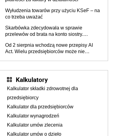
Wyłudzenia towarów przy użyciu KSeF – na
co trzeba uważać
Skarbówka zdecydowała w sprawie
przelewów od brata na konto siostry.
Pieniądze z emerytury mamy wyglądały jak
Od 2 sierpnia wchodzą nowe przepisy AI
darowizna, ale podatku jednak nie będzie
Act. Wielu przedsiębiorców może nie
wiedzieć, że dotyczą także ich
Kalkulatory
Kalkulator składki zdrowotnej dla
przedsiębiorcy
Kalkulator dla przedsiębiorców
Kalkulator wynagrodzeń
Kalkulator umów zlecenia
Kalkulator umów o dzieło