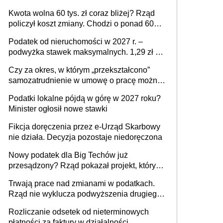
stać się Twoim problemem
Kwota wolna 60 tys. zł coraz bliżej? Rząd
policzył koszt zmiany. Chodzi o ponad 60
mld zł
Podatek od nieruchomości w 2027 r. –
podwyżka stawek maksymalnych. 1,29 zł za
1 m2 mieszkania, 36,49 zł za 1 m2
Czy za okres, w którym „przekształcono”
budynków i lokali związanych z
samozatrudnienie w umowę o pracę można
prowadzeniem działalności gospodarczej
wystawić faktury korygujące? Rozwiązanie
Podatki lokalne pójdą w górę w 2027 roku?
umowy cywilnoprawnej jedynym
Minister ogłosił nowe stawki
racjonalnym wyjściem
Fikcja doręczenia przez e-Urząd Skarbowy
nie działa. Decyzja pozostaje niedoręczona
Nowy podatek dla Big Techów już
przesądzony? Rząd pokazał projekt, który
może zmienić zasady gry w Polsce
Trwają prace nad zmianami w podatkach.
Rząd nie wyklucza podwyższenia drugiego
progu PIT
Rozliczanie odsetek od nieterminowych
płatności za faktury w działalności