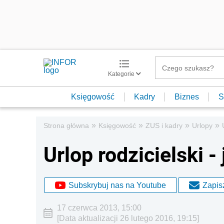
Kategorie
Księgowość
Kadry
Biznes
S
»
»
»
»
Strona główna
Księgowość
ZUS i kadry
Urlopy
Urlop rodzicielski -
Subskrybuj nas na Youtube
Zapisz
17 czerwca 2013, 15:00
[Data aktualizacji 26 lutego 2016, 19:15]