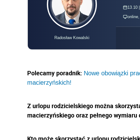
13.10 |
online
Radosław Kowalski
Polecamy poradnik:
Nowe obowiązki pra
macierzyńskich!
Z urlopu rodzicielskiego można skorzys
macierzyńskiego oraz pełnego wymiaru 
Kto może skorzystać z urlopu rodziciels