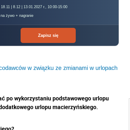
 18.11 | 8.12 | 13.01.2027 r., 10:00-15:00
, na żywo + nagranie
Zapisz się
codawców w związku ze zmianami w urlopach
tać po wykorzystaniu podstawowego urlopu
dodatkowego urlopu macierzyńskiego.
kiego?