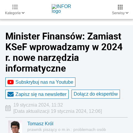
Kategorie
Serwisy
Minister Finansów: Zamiast
KSeF wprowadzamy w 2024
r. nowe narzędzia
informatyczne
Subskrybuj nas na Youtube
Dołącz do ekspertów
Zapisz się na newsletter
19 stycznia 2024, 11:32
[Data aktualizacji 19 stycznia 2024, 12:06]
Tomasz Król
prawnik piszący o m.in.: problemach osób