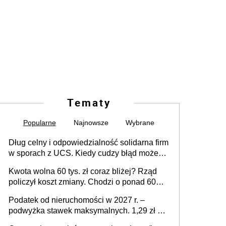
Tematy
Popularne
Najnowsze
Wybrane
Dług celny i odpowiedzialność solidarna firm
w sporach z UCS. Kiedy cudzy błąd może
stać się Twoim problemem
Kwota wolna 60 tys. zł coraz bliżej? Rząd
policzył koszt zmiany. Chodzi o ponad 60
mld zł
Podatek od nieruchomości w 2027 r. –
podwyżka stawek maksymalnych. 1,29 zł za
1 m2 mieszkania, 36,49 zł za 1 m2