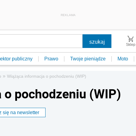
REKLAMA
Sklep
ektor publiczny
Prawo
Twoje pieniądze
Moto
»
o
Wiążąca informacja o pochodzeniu (WIP)
 o pochodzeniu (WIP)
 się na newsletter