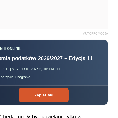
AUTOPROMOCJA
NIE ONLINE
mia podatków 2026/2027 – Edycja 11
 18.11 | 8.12 | 13.01.2027 r., 10:00-15:00
, na żywo + nagranie
Zapisz się
 będą mogły być udzielane tylko w