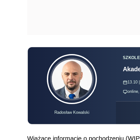
SZKOLE
Akade
13.10 |
online
Radosław Kowalski
Wiążące informacje o pochodzeniu (WIP)