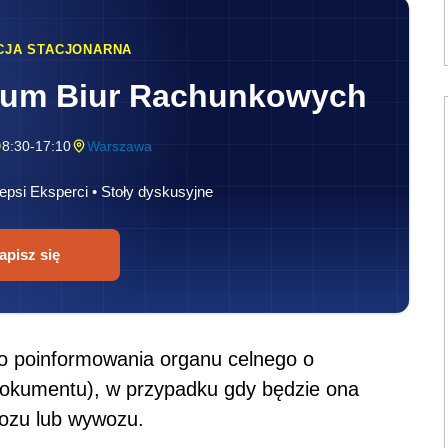
CJA STACJONARNA
rum Biur Rachunkowych
8:30-17:10
Warszawa
epsi Eksperci • Stoły dyskusyjne
apisz się
do poinformowania organu celnego o
dokumentu), w przypadku gdy będzie ona
ozu lub wywozu.