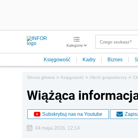
Kategorie
Księgowość
Kadry
Biznes
S
»
»
»
Strona główna
Księgowość
Obrót gospodarczy
Cł
Wiążąca informacja
Subskrybuj nas na Youtube
Zapisz
04 maja 2016, 12:14