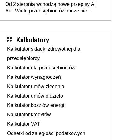
Od 2 sierpnia wchodzą nowe przepisy AI
darowizna, ale podatku jednak nie będzie
Act. Wielu przedsiębiorców może nie
wiedzieć, że dotyczą także ich
Kalkulatory
Kalkulator składki zdrowotnej dla
przedsiębiorcy
Kalkulator dla przedsiębiorców
Kalkulator wynagrodzeń
Kalkulator umów zlecenia
Kalkulator umów o dzieło
Kalkulator kosztów energii
Kalkulator kredytów
Kalkulator VAT
Odsetki od zaległości podatkowych