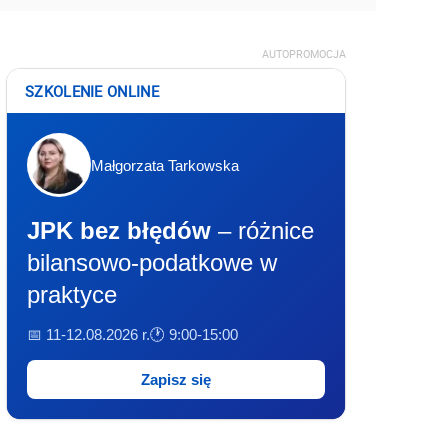
AUTOPROMOCJA
SZKOLENIE ONLINE
Małgorzata Tarkowska
JPK bez błędów
– różnice
bilansowo-podatkowe w
praktyce
📅 11-12.08.2026 r.
🕐 9:00-15:00
Zapisz się