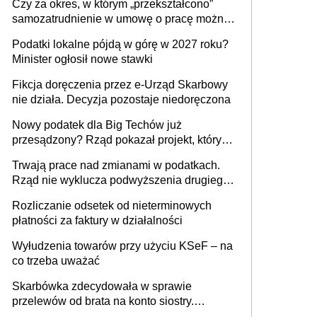
Czy za okres, w którym „przekształcono”
budynków i lokali związanych z
samozatrudnienie w umowę o pracę można
prowadzeniem działalności gospodarczej
wystawić faktury korygujące? Rozwiązanie
Podatki lokalne pójdą w górę w 2027 roku?
umowy cywilnoprawnej jedynym
Minister ogłosił nowe stawki
racjonalnym wyjściem
Fikcja doręczenia przez e-Urząd Skarbowy
nie działa. Decyzja pozostaje niedoręczona
Nowy podatek dla Big Techów już
przesądzony? Rząd pokazał projekt, który
może zmienić zasady gry w Polsce
Trwają prace nad zmianami w podatkach.
Rząd nie wyklucza podwyższenia drugiego
progu PIT
Rozliczanie odsetek od nieterminowych
płatności za faktury w działalności
Wyłudzenia towarów przy użyciu KSeF – na
co trzeba uważać
Skarbówka zdecydowała w sprawie
przelewów od brata na konto siostry.
Pieniądze z emerytury mamy wyglądały jak