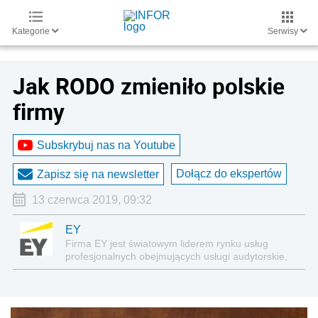
Kategorie
Serwisy
Jak RODO zmieniło polskie
firmy
Subskrybuj nas na Youtube
Dołącz do ekspertów
Zapisz się na newsletter
13 czerwca 2019, 09:32
EY
Firma EY jest światowym liderem rynku usług
profesjonalnych obejmujących usługi audytorskie,
doradztwo podatkowe, doradztwo biznesowe i
doradztwo transakcyjne.