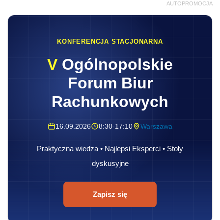
AUTOPROMOCJA
KONFERENCJA STACJONARNA
V
Ogólnopolskie
Forum Biur
Rachunkowych
16.09.2026
8:30-17:10
Warszawa
Praktyczna wiedza • Najlepsi Eksperci • Stoły
dyskusyjne
Zapisz się