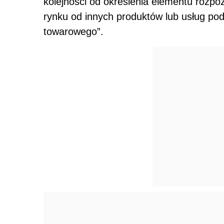
kolejności od określenia elementu rozp
rynku od innych produktów lub usług po
towarowego”.