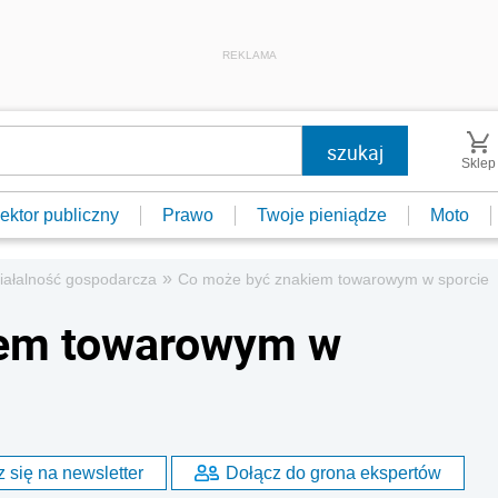
REKLAMA
Sklep
ektor publiczny
Prawo
Twoje pieniądze
Moto
»
iałalność gospodarcza
Co może być znakiem towarowym w sporcie
iem towarowym w
 się na newsletter
Dołącz do grona ekspertów