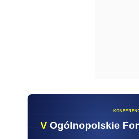
KONFEREN
V
Ogólnopolskie Fo