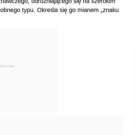
oznawczego, odróżniającego się na szerokim
dobnego typu. Określa się go mianem „znaku
REKLAMA