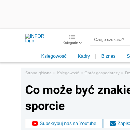
Kategorie
Księgowość
Kadry
Biznes
S
»
»
»
Strona główna
Księgowość
Obrót gospodarczy
Dz
Co może być znak
sporcie
Subskrybuj nas na Youtube
Zapisz