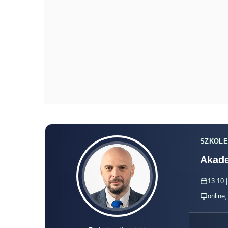
SZKOLE
Akade
13.10 |
online