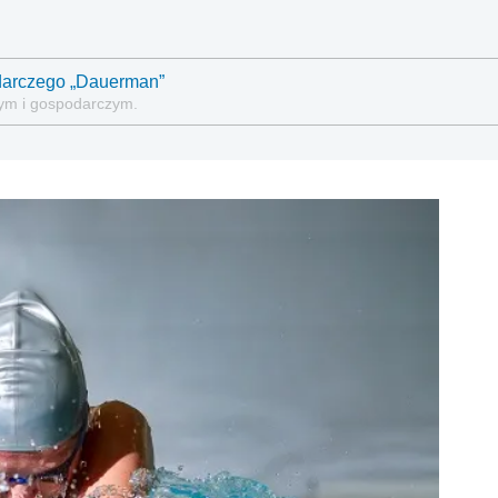
darczego „Dauerman”
wym i gospodarczym.