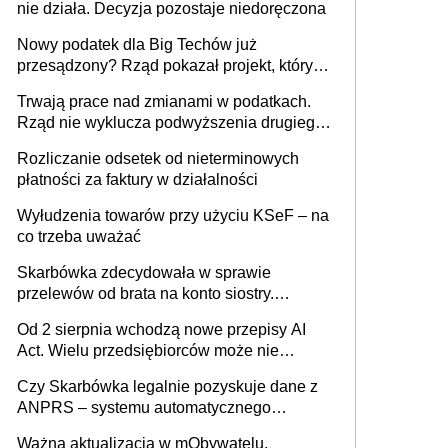
nie działa. Decyzja pozostaje niedoręczona
Nowy podatek dla Big Techów już
przesądzony? Rząd pokazał projekt, który
może zmienić zasady gry w Polsce
Trwają prace nad zmianami w podatkach.
Rząd nie wyklucza podwyższenia drugiego
progu PIT
Rozliczanie odsetek od nieterminowych
płatności za faktury w działalności
Wyłudzenia towarów przy użyciu KSeF – na
co trzeba uważać
Skarbówka zdecydowała w sprawie
przelewów od brata na konto siostry.
Pieniądze z emerytury mamy wyglądały jak
Od 2 sierpnia wchodzą nowe przepisy AI
darowizna, ale podatku jednak nie będzie
Act. Wielu przedsiębiorców może nie
wiedzieć, że dotyczą także ich
Czy Skarbówka legalnie pozyskuje dane z
ANPRS – systemu automatycznego
rozpoznawania tablic rejestracyjnych
Ważna aktualizacja w mObywatelu.