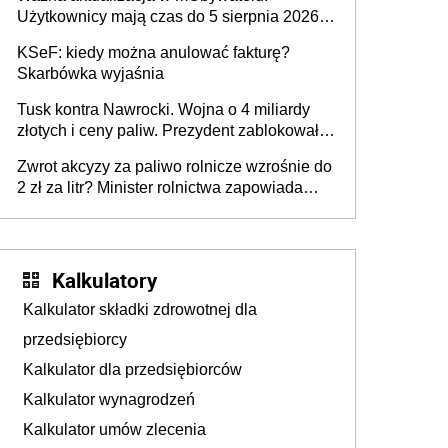
pojazdów z kamer drogowych?
Użytkownicy mają czas do 5 sierpnia 2026
roku
KSeF: kiedy można anulować fakturę?
Skarbówka wyjaśnia
Tusk kontra Nawrocki. Wojna o 4 miliardy
złotych i ceny paliw. Prezydent zablokował
ustawę, premier mówi o „ciosie
Zwrot akcyzy za paliwo rolnicze wzrośnie do
wymierzonym we wszystkich polskich
2 zł za litr? Minister rolnictwa zapowiada
kierowców”
ważne zmiany dla rolników
Kalkulatory
Kalkulator składki zdrowotnej dla
przedsiębiorcy
Kalkulator dla przedsiębiorców
Kalkulator wynagrodzeń
Kalkulator umów zlecenia