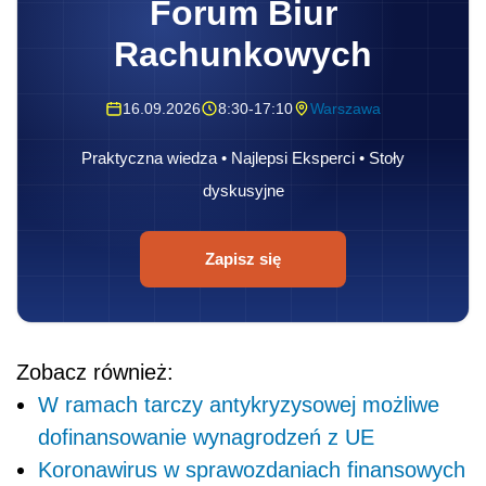
Forum Biur
Rachunkowych
16.09.2026
8:30-17:10
Warszawa
Praktyczna wiedza • Najlepsi Eksperci • Stoły
dyskusyjne
Zapisz się
Zobacz również:
W ramach tarczy antykryzysowej możliwe
dofinansowanie wynagrodzeń z UE
Koronawirus w sprawozdaniach finansowych