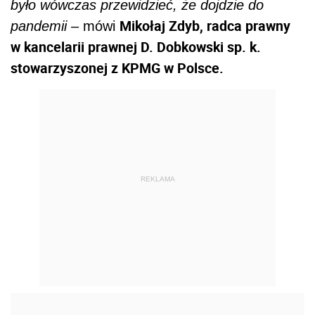
było wówczas przewidzieć, że dojdzie do
Mikołaj Zdyb, radca prawny
pandemii
– mówi
w kancelarii prawnej D. Dobkowski sp. k.
stowarzyszonej z KPMG w Polsce.
REKLAMA