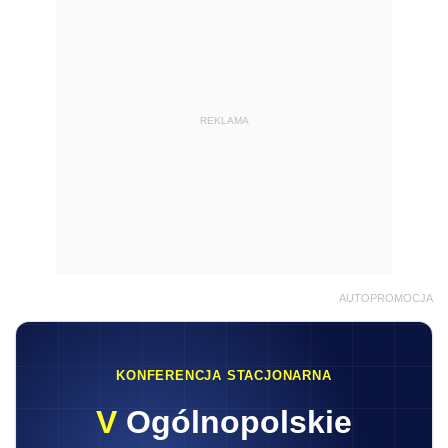
REKLAMA
AUTOPROMOCJA
KONFERENCJA STACJONARNA
V
Ogólnopolskie