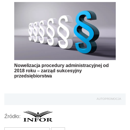
AUTOPROMOCJA
Źródło:
dziedziczenie firmy
Wersja do druku
Napisz do nas
Zapisz się na newsletter
Udostępnij