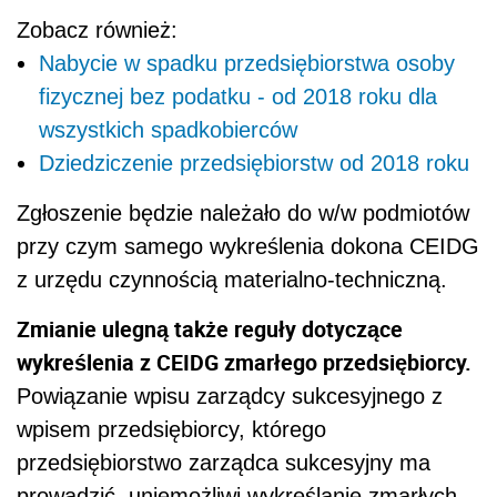
Zmianie ulegną także reguły dotyczące
wykreślenia z CEIDG zmarłego przedsiębiorcy.
Powiązanie wpisu zarządcy sukcesyjnego z
wpisem przedsiębiorcy, którego
przedsiębiorstwo zarządca sukcesyjny ma
prowadzić, uniemożliwi wykreślanie zmarłych
przedsiębiorców z CEIDG z urzędu
bezpośrednio po otrzymaniu informacji o
zgonie albo znalezieniu zwłok. Wpis zmarłego
przedsiębiorcy powinien być nadal publikowany
przez dwa miesiące w celu ewentualnego
wpisu zarządcy sukcesyjnego powołanego po
śmierci przedsiębiorcy. W tym okresie powinna
znajdować się w nim jednak wzmianka o
śmierci przedsiębiorcy. Dopiero w momencie