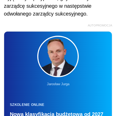
Jarosław Jurga
SZKOLENIE ONLINE
Nowa klasyfikacja budżetowa od 2027
roku – reforma finansów publicznych
w praktyce
26.08.2026 r., 9:00-13:00
online, na żywo + nagranie
Liczba miejsc ograniczona
Zapisz się
Wykreślenia zarządcy sukcesyjnego z CEIDG
będzie dokonywał
przedsiębiorca
, notariusz –