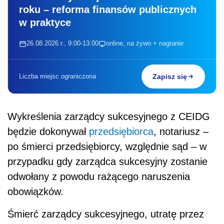
po śmierci przedsiębiorcy, względnie sąd – w
przypadku gdy zarządca sukcesyjny zostanie
odwołany z powodu rażącego naruszenia
obowiązków.
Śmierć zarządcy sukcesyjnego, utratę przez
niego pełnej zdolności do czynności prawnych
oraz prawomocne orzeczenie zakazu
prowadzenia działalności gospodarczej lub
pełnienia funkcji zarządcy sukcesyjnego po
śmierci przedsiębiorcy, a także inne przypadki
skutkujące wygaśnięciem zarządu
sukcesyjnego, będzie zobowiązany zgłosić do
CEIDG notariusz albo sąd, dokonujący
czynności skutkującej wygaśnięciem zarządu