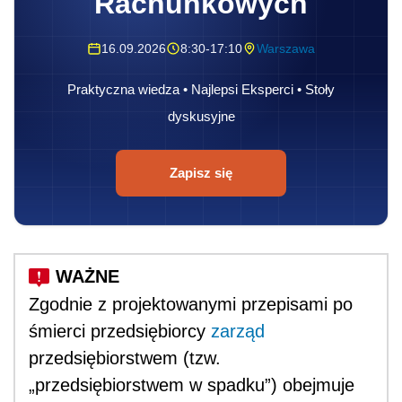
Zgodnie z projektowanymi przepisami po
śmierci przedsiębiorcy
zarząd
przedsiębiorstwem (tzw.
„przedsiębiorstwem w spadku”) obejmuje
zarządca sukcesyjny
, który działa w
imieniu własnym, ale na rachunek
następców prawnych przedsiębiorcy.
Sposób powoływania (także odwoływania)
zarządcy sukcesyjnego określać będzie
omawiana ustawa o zarządzie
sukcesyjnym (np. może go powołać na
wypadek
śmierci sam
przedsiębiorca
albo
małżonek zmarłego przedsiębiorcy za