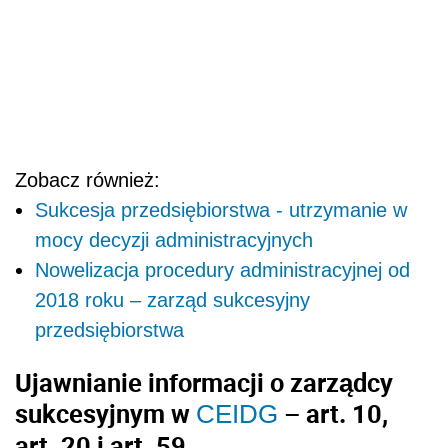
Nowelizacja procedury administracyjnej od
2018 roku – zarząd sukcesyjny
przedsiębiorstwa
Ujawnianie informacji o zarządcy
sukcesyjnym w
– art. 10,
CEIDG
art. 20 i art. 59
Zgodnie z projektem Ministra Rozwoju i
Finansów zarządca sukcesyjny będzie podlegał
ujawnieniu w
CEIDG
, celem zapewnienia
bezpieczeństwa w obrocie prawnym w związku
z prowadzeniem przedsiębiorstwa po śmierci
przedsiębiorcy.
Wpis do CEIDG będzie niezbędny, by zarząd