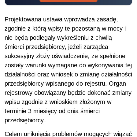
przedsiębiorcy wpisanego do rejestru. Organ
rejestrowy obowiązany będzie dokonać zmiany
wpisu zgodnie z wnioskiem złożonym w
terminie 3 miesięcy od dnia śmierci
przedsiębiorcy.
Celem uniknięcia problemów mogących wiązać
się z bieżącą działalnością w okresie
oczekiwania na ujawnienie zarządu
zarządc
a
sukcesyjnego, zaproponowano, że
sukcesyjny będzie mógł wykonywać prawa i
obowiązki wynikające z wpisu także przed
wpisaniem zmiany w rejestrze
, jeżeli spełni
powyższe warunki utrzymania wpisu w
rejestrze.