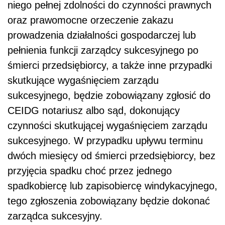
sukcesyjnego. W przypadku upływu terminu
dwóch miesięcy od śmierci przedsiębiorcy, bez
przyjęcia spadku choć przez jednego
spadkobiercę lub zapisobiercę windykacyjnego,
tego zgłoszenia zobowiązany będzie dokonać
zarządca sukcesyjny.
Zobacz również:
Nabycie w spadku przedsiębiorstwa osoby
fizycznej bez podatku - od 2018 roku dla
wszystkich spadkobierców
Dziedziczenie przedsiębiorstw od 2018 roku
Zgłoszenie będzie należało do w/w podmiotów
przy czym samego wykreślenia dokona CEIDG
z urzędu czynnością materialno-techniczną.