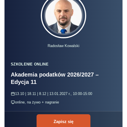
Edycja 11
13.10 | 18.11 | 8.12 | 13.01.2027 r., 10:00-15:00
online, na żywo + nagranie
Zapisz się
Projektowana ustawa wprowadza zasadę,
zgodnie z którą wpisy te pozostaną w mocy i
nie będą podlegały wykreśleniu z chwilą
śmierci przedsiębiorcy, jeżeli zarządca
sukcesyjny złoży oświadczenie, że spełnione
zostały warunki wymagane do wykonywania tej
działalności oraz wniosek o zmianę
działalności