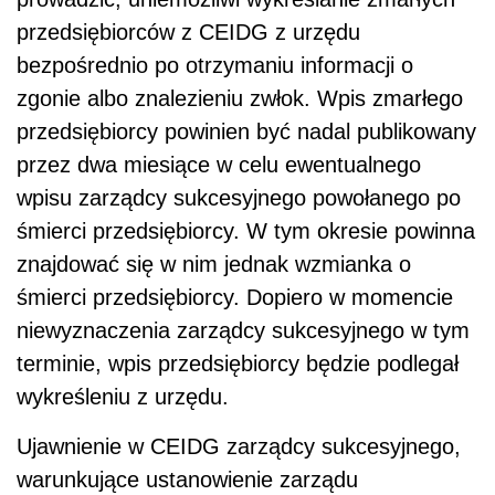
niewyznaczenia zarządcy sukcesyjnego w tym
terminie, wpis przedsiębiorcy będzie podlegał
wykreśleniu z urzędu.
Ujawnienie w CEIDG zarządcy sukcesyjnego,
warunkujące ustanowienie zarządu
sukcesyjnego, niesie znamiona waloru
informacyjnego i jest związane z potrzebą
zapewnienia bezpieczeństwa obrotu
gospodarczego.
Projekt ustawy
o zarządzie sukcesyjnym
przedsiębiorstwem osoby fizycznej
Oprac. Wiktoria Świergolik