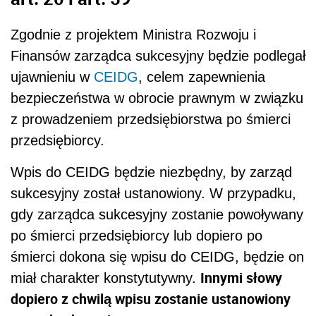
sukcesyjny został ustanowiony. W przypadku,
gdy zarządca sukcesyjny zostanie powoływany
po śmierci przedsiębiorcy lub dopiero po
śmierci dokona się wpisu do CEIDG, będzie on
Innymi słowy
miał charakter konstytutywny.
dopiero z chwilą wpisu zostanie ustanowiony
zarząd sukcesyjny
.
Wpis o którym mowa powyżej będzie
dokonywany na wniosek samego
przedsiębiorcy, jeśli za życia powoła on
zarządcę sukcesyjnego. Jeżeli jednak
zarządca sukcesyjny zostanie powołany po
śmierci przedsiębiorcy, wpis zarządcy
sukcesyjnego do CEIDG będzie mógł być
dokonany przez notariusza, przed którym