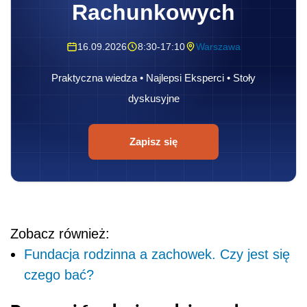
Rachunkowych
16.09.2026
8:30-17:10
Warszawa
Praktyczna wiedza • Najlepsi Eksperci • Stoły
dyskusyjne
Zapisz się
Zobacz również:
Fundacja rodzinna a zachowek. Czy jest się
czego bać?