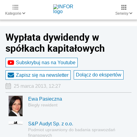
Kategorie
Serwisy
Wypłata dywidendy w
spółkach kapitałowych
Subskrybuj nas na Youtube
Dołącz do ekspertów
Zapisz się na newsletter
25 marca 2013, 12:27
Ewa Pasieczna
Biegły rewident
S&P Audyt Sp. z o.o.
Podmiot uprawniony do badania sprawozdań
finansowych