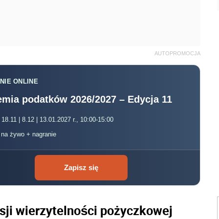
AUTOPROMOCJA
NIE ONLINE
mia podatków 2026/2027 – Edycja 11
 18.11 | 8.12 | 13.01.2027 r., 10:00-15:00
, na żywo + nagranie
Zapisz się
sji wierzytelności pożyczkowej