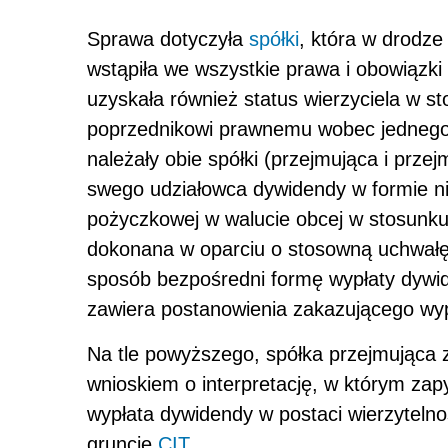
Sprawa dotyczyła
spółki
, która w drodze
wstąpiła we wszystkie prawa i obowiązki
uzyskała również status wierzyciela w s
poprzednikowi prawnemu wobec jednego z
należały obie spółki (przejmująca i prz
swego udziałowca dywidendy w formie nie
pożyczkowej w walucie obcej w stosunku 
dokonana w oparciu o stosowną uchwałę
sposób bezpośredni formę wypłaty dywid
zawiera postanowienia zakazującego wyp
Na tle powyższego, spółka przejmująca 
wnioskiem o interpretację, w którym zapyt
wypłata dywidendy w postaci wierzytelno
gruncie
CIT
.