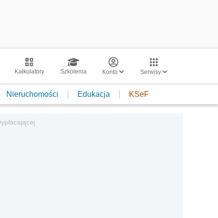
Kalkulatory
Szkolenia
Konto
Serwisy
Nieruchomości
Edukacja
KSeF
ypłacającej