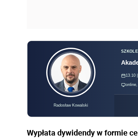
SZKOLE
Akade
13.10 |
online
Radosław Kowalski
Wypłata dywidendy w formie ce