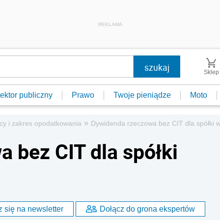
REKLAMA
Sklep
ektor publiczny
Prawo
Twoje pieniądze
Moto
»
cy i zakres opodatkowania
Dywidenda rzeczowa bez CIT dla spółki w
 bez CIT dla spółki
 się na newsletter
Dołącz do grona ekspertów