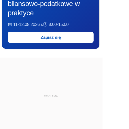
bilansowo-podatkowe w
praktyce
📅 11-12.08.2026 r.
🕐 9:00-15:00
Zapisz się
REKLAMA