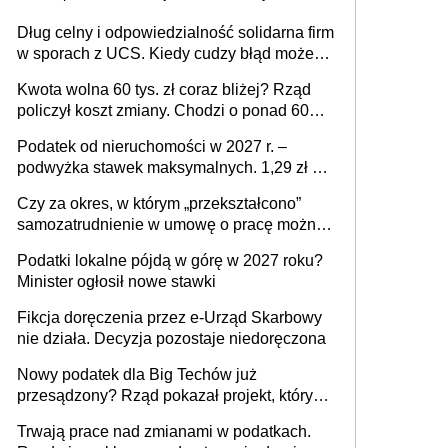
Dług celny i odpowiedzialność solidarna firm
w sporach z UCS. Kiedy cudzy błąd może
stać się Twoim problemem
Kwota wolna 60 tys. zł coraz bliżej? Rząd
policzył koszt zmiany. Chodzi o ponad 60
mld zł
Podatek od nieruchomości w 2027 r. –
podwyżka stawek maksymalnych. 1,29 zł za
1 m2 mieszkania, 36,49 zł za 1 m2
Czy za okres, w którym „przekształcono”
budynków i lokali związanych z
samozatrudnienie w umowę o pracę można
prowadzeniem działalności gospodarczej
wystawić faktury korygujące? Rozwiązanie
Podatki lokalne pójdą w górę w 2027 roku?
umowy cywilnoprawnej jedynym
Minister ogłosił nowe stawki
racjonalnym wyjściem
Fikcja doręczenia przez e-Urząd Skarbowy
nie działa. Decyzja pozostaje niedoręczona
Nowy podatek dla Big Techów już
przesądzony? Rząd pokazał projekt, który
może zmienić zasady gry w Polsce
Trwają prace nad zmianami w podatkach.