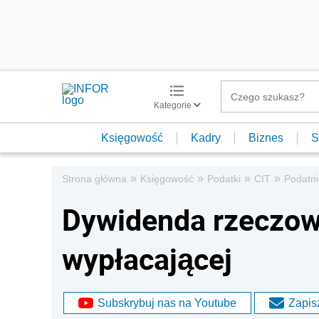
Kategorie
Księgowość
Kadry
Biznes
S
»
»
»
»
Strona główna
Księgowość
Podatki
CIT
Podatni
Dywidenda rzeczowa
wypłacającej
Subskrybuj nas na Youtube
Zapisz