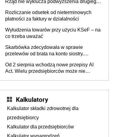
Rząd nie wyklucza podwyższenia drugiego
progu PIT
Rozliczanie odsetek od nieterminowych
płatności za faktury w działalności
Wyłudzenia towarów przy użyciu KSeF – na
co trzeba uważać
Skarbówka zdecydowała w sprawie
przelewów od brata na konto siostry.
Pieniądze z emerytury mamy wyglądały jak
Od 2 sierpnia wchodzą nowe przepisy AI
darowizna, ale podatku jednak nie będzie
Act. Wielu przedsiębiorców może nie
wiedzieć, że dotyczą także ich
Kalkulatory
Kalkulator składki zdrowotnej dla
przedsiębiorcy
Kalkulator dla przedsiębiorców
Kalkulator wynagrodzeń