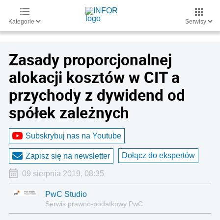
Kategorie
Serwisy
Zasady proporcjonalnej
alokacji kosztów w CIT a
przychody z dywidend od
spółek zależnych
Subskrybuj nas na Youtube
Dołącz do ekspertów
Zapisz się na newsletter
09 sierpnia 2019, 08:35
PwC Studio
Serwis prawno-podatkowy PwC