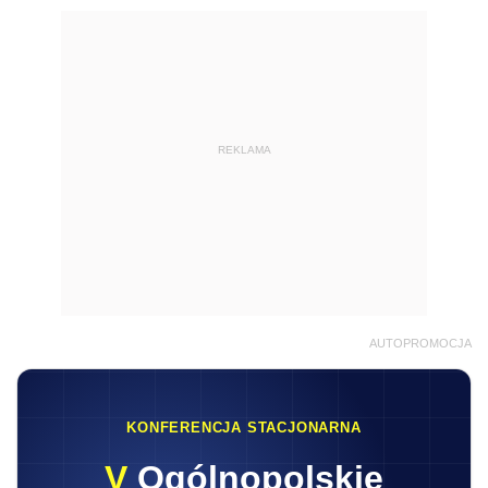
REKLAMA
AUTOPROMOCJA
KONFERENCJA STACJONARNA
V
Ogólnopolskie