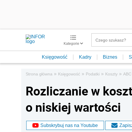
Kategorie
Księgowość
Kadry
Biznes
S
»
»
»
»
Strona główna
Księgowość
Podatki
Koszty
ABC
Rozliczanie w kosz
o niskiej wartości
Subskrybuj nas na Youtube
Zapisz