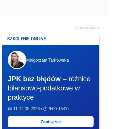
AUTOPROMOCJA
SZKOLENIE ONLINE
Małgorzata Tarkowska
JPK bez błędów
– różnice
bilansowo-podatkowe w
praktyce
📅 11-12.08.2026 r.
🕐 9:00-15:00
Zapisz się