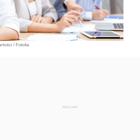
rtości
/
Fotolia