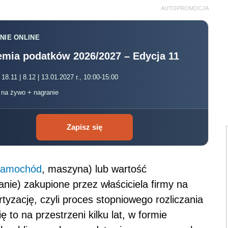
AUTOPROMOCJA
NIE ONLINE
mia podatków 2026/2027 – Edycja 11
 18.11 | 8.12 | 13.01.2027 r., 10:00-15:00
, na żywo + nagranie
Zapisz się
samochód
, maszyna) lub wartość
nie) zakupione przez właściciela firmy na
tyzację, czyli proces stopniowego rozliczania
 to na przestrzeni kilku lat, w formie