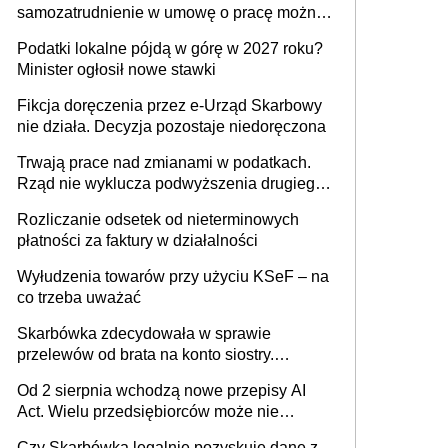
samozatrudnienie w umowę o pracę można
prowadzeniem działalności gospodarczej
wystawić faktury korygujące? Rozwiązanie
Podatki lokalne pójdą w górę w 2027 roku?
umowy cywilnoprawnej jedynym
Minister ogłosił nowe stawki
racjonalnym wyjściem
Fikcja doręczenia przez e-Urząd Skarbowy
nie działa. Decyzja pozostaje niedoręczona
Trwają prace nad zmianami w podatkach.
Rząd nie wyklucza podwyższenia drugiego
progu PIT
Rozliczanie odsetek od nieterminowych
płatności za faktury w działalności
Wyłudzenia towarów przy użyciu KSeF – na
co trzeba uważać
Skarbówka zdecydowała w sprawie
przelewów od brata na konto siostry.
Pieniądze z emerytury mamy wyglądały jak
Od 2 sierpnia wchodzą nowe przepisy AI
darowizna, ale podatku jednak nie będzie
Act. Wielu przedsiębiorców może nie
wiedzieć, że dotyczą także ich
Czy Skarbówka legalnie pozyskuje dane z