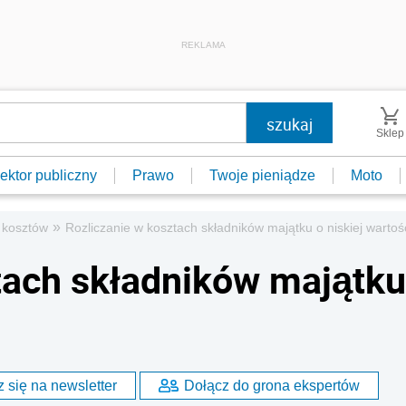
REKLAMA
Sklep
ektor publiczny
Prawo
Twoje pieniądze
Moto
»
 kosztów
Rozliczanie w kosztach składników majątku o niskiej wartoś
tach składników majątku
 się na newsletter
Dołącz do grona ekspertów