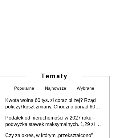
Tematy
Popularne
Najnowsze
Wybrane
Kwota wolna 60 tys. zł coraz bliżej? Rząd
policzył koszt zmiany. Chodzi o ponad 60
mld zł
Podatek od nieruchomości w 2027 roku –
podwyżka stawek maksymalnych. 1,29 zł za
1 m2 mieszkania, 36,49 zł za 1 m2
Czy za okres, w którym „przekształcono”
budynków i lokali związanych z