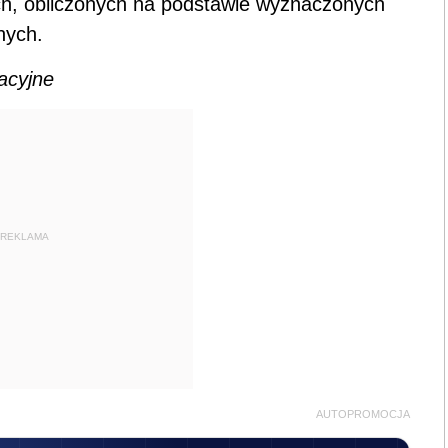
h, obliczonych na podstawie wyznaczonych
nych.
acyjne
REKLAMA
AUTOPROMOCJA