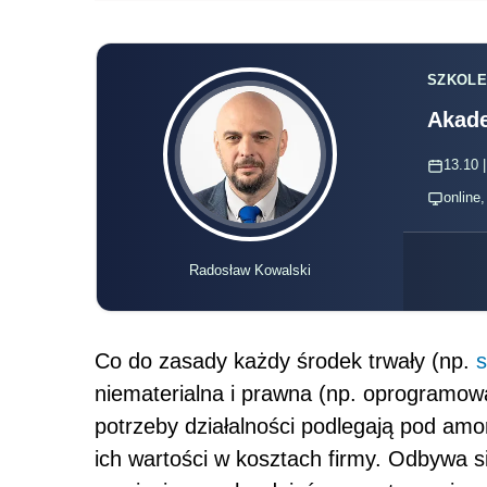
SZKOLE
Akade
13.10 |
online
Radosław Kowalski
Co do zasady każdy środek trwały (np.
niematerialna i prawna (np. oprogramowa
potrzeby działalności podlegają pod amor
ich wartości w kosztach firmy. Odbywa się