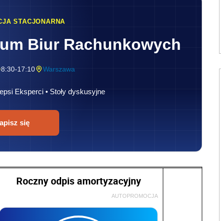
CJA STACJONARNA
rum Biur Rachunkowych
8:30-17:10
Warszawa
epsi Eksperci • Stoły dyskusyjne
apisz się
Roczny odpis amortyzacyjny
AUTOPROMOCJA