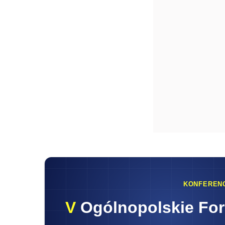
KONFEREN
V
Ogólnopolskie Fo