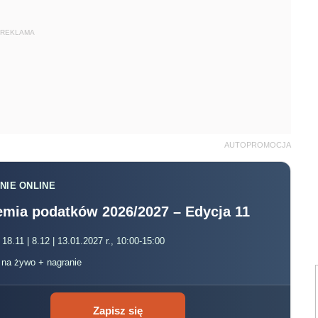
REKLAMA
AUTOPROMOCJA
NIE ONLINE
mia podatków 2026/2027 – Edycja 11
 18.11 | 8.12 | 13.01.2027 r., 10:00-15:00
, na żywo + nagranie
Zapisz się