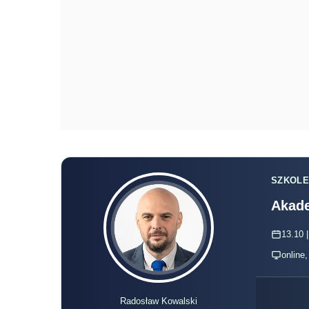
SZKOLE
Akade
13.10 |
online
Radosław Kowalski