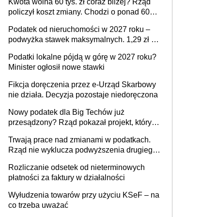
Kwota wolna 60 tys. zł coraz bliżej? Rząd
policzył koszt zmiany. Chodzi o ponad 60
mld zł
Podatek od nieruchomości w 2027 roku –
podwyżka stawek maksymalnych. 1,29 zł za
1 m2 mieszkania, 36,49 zł za 1 m2
Podatki lokalne pójdą w górę w 2027 roku?
budynków i lokali związanych z
Minister ogłosił nowe stawki
prowadzeniem działalności gospodarczej
Fikcja doręczenia przez e-Urząd Skarbowy
nie działa. Decyzja pozostaje niedoręczona
Nowy podatek dla Big Techów już
przesądzony? Rząd pokazał projekt, który
może zmienić zasady gry w Polsce
Trwają prace nad zmianami w podatkach.
Rząd nie wyklucza podwyższenia drugiego
progu PIT
Rozliczanie odsetek od nieterminowych
płatności za faktury w działalności
Wyłudzenia towarów przy użyciu KSeF – na
co trzeba uważać