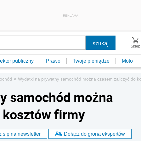
REKLAMA
Sklep
ektor publiczny
Prawo
Twoje pieniądze
Moto
»
ochód
Wydatki na prywatny samochód można czasem zaliczyć do ko
ny samochód można
 kosztów firmy
 się na newsletter
Dołącz do grona ekspertów