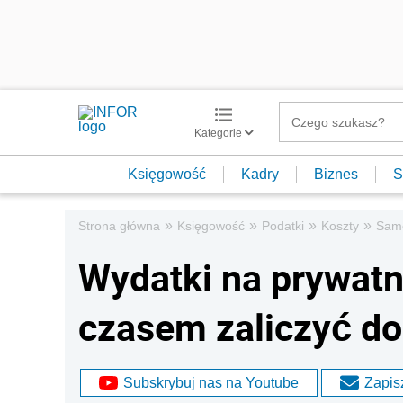
Kategorie
Księgowość
Kadry
Biznes
S
»
»
»
»
Strona główna
Księgowość
Podatki
Koszty
Sam
Wydatki na prywat
czasem zaliczyć do
Subskrybuj nas na Youtube
Zapisz