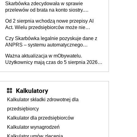
Skarbówka zdecydowała w sprawie
przelewów od brata na konto siostry.
Pieniądze z emerytury mamy wyglądały jak
Od 2 sierpnia wchodzą nowe przepisy AI
darowizna, ale podatku jednak nie będzie
Act. Wielu przedsiębiorców może nie
wiedzieć, że dotyczą także ich
Czy Skarbówka legalnie pozyskuje dane z
ANPRS – systemu automatycznego
rozpoznawania tablic rejestracyjnych
Ważna aktualizacja w mObywatelu.
pojazdów z kamer drogowych?
Użytkownicy mają czas do 5 sierpnia 2026
roku
Kalkulatory
Kalkulator składki zdrowotnej dla
przedsiębiorcy
Kalkulator dla przedsiębiorców
Kalkulator wynagrodzeń
Kalkulator umów zlecenia