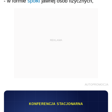
- w formie
spółki
jawnej osób fizycznych,
REKLAMA
AUTOPROMOCJA
KONFERENCJA STACJONARNA