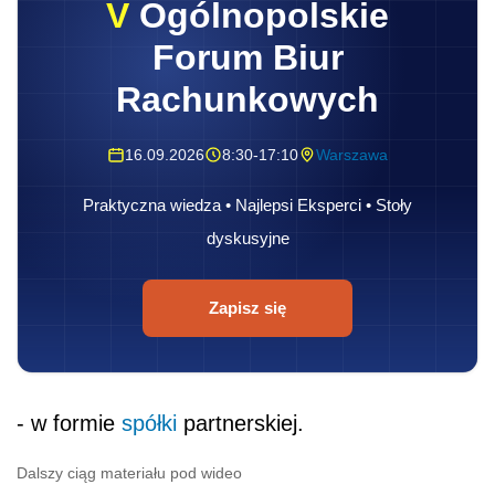
V
Ogólnopolskie
Forum Biur
Rachunkowych
16.09.2026
8:30-17:10
Warszawa
Praktyczna wiedza • Najlepsi Eksperci • Stoły
dyskusyjne
Zapisz się
- w formie
spółki
partnerskiej.
Dalszy ciąg materiału pod wideo