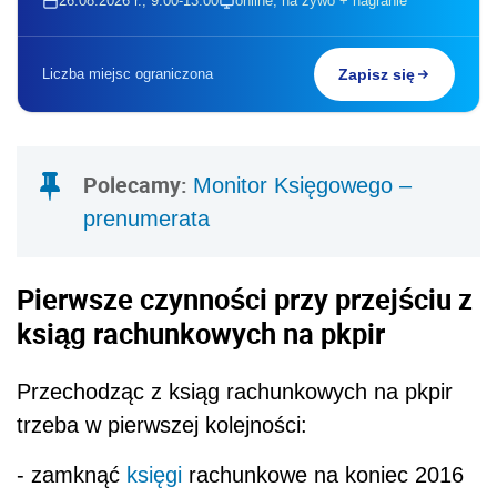
26.08.2026 r., 9:00-13:00
online, na żywo + nagranie
Liczba miejsc ograniczona
Zapisz się
Polecamy:
Monitor Księgowego –
prenumerata
Pierwsze czynności przy przejściu z
ksiąg rachunkowych na pkpir
Przechodząc z ksiąg rachunkowych na pkpir
trzeba w pierwszej kolejności:
- zamknąć
księgi
rachunkowe na koniec 2016