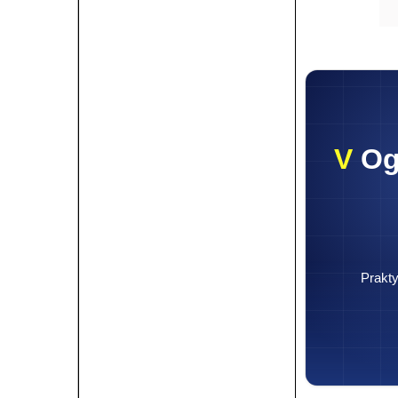
V
Og
Prakty