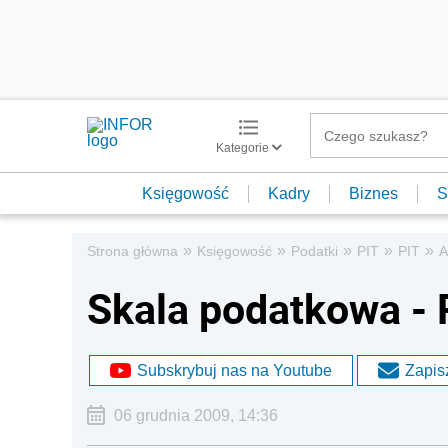
Kategorie
Księgowość
Kadry
Biznes
S
»
»
»
»
»
Strona główna
Księgowość
Podatki
PIT
PIT
A
Skala podatkowa - 
Subskrybuj nas na Youtube
Zapisz
06 grudnia 2009, 14:36