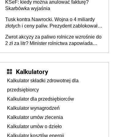
KSeF: kiedy można anulować fakturę?
Skarbówka wyjaśnia
Tusk kontra Nawrocki. Wojna o 4 miliardy
złotych i ceny paliw. Prezydent zablokował
ustawę, premier mówi o „ciosie
Zwrot akcyzy za paliwo rolnicze wzrośnie do
wymierzonym we wszystkich polskich
2 zł za litr? Minister rolnictwa zapowiada
kierowców”
ważne zmiany dla rolników
Kalkulatory
Kalkulator składki zdrowotnej dla
przedsiębiorcy
Kalkulator dla przedsiębiorców
Kalkulator wynagrodzeń
Kalkulator umów zlecenia
Kalkulator umów o dzieło
Kalkulator kosztów energii