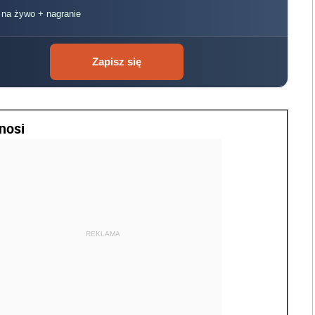
, na żywo + nagranie
Zapisz się
nosi
REKLAMA