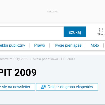
REKLAMA
Sklep
ektor publiczny
Prawo
Twoje pieniądze
Moto
»
rchiwum PITy 2009
Skala podatkowa - PIT 2009
PIT 2009
 się na newsletter
Dołącz do grona ekspertów