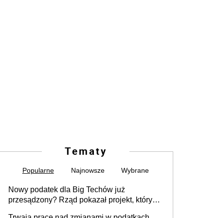
Tematy
Popularne
Najnowsze
Wybrane
Nowy podatek dla Big Techów już
przesądzony? Rząd pokazał projekt, który
może zmienić zasady gry w Polsce
Trwają prace nad zmianami w podatkach.