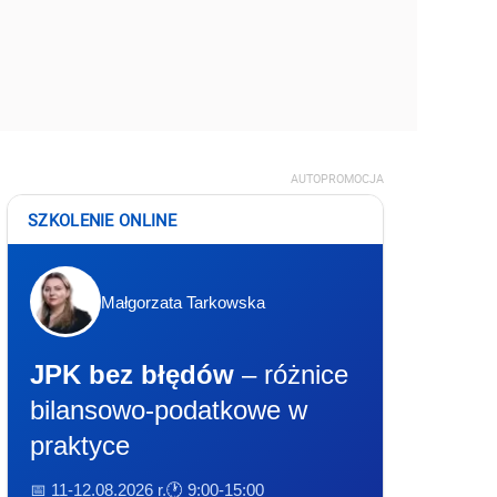
AUTOPROMOCJA
SZKOLENIE ONLINE
Małgorzata Tarkowska
JPK bez błędów
– różnice
bilansowo-podatkowe w
praktyce
📅 11-12.08.2026 r.
🕐 9:00-15:00