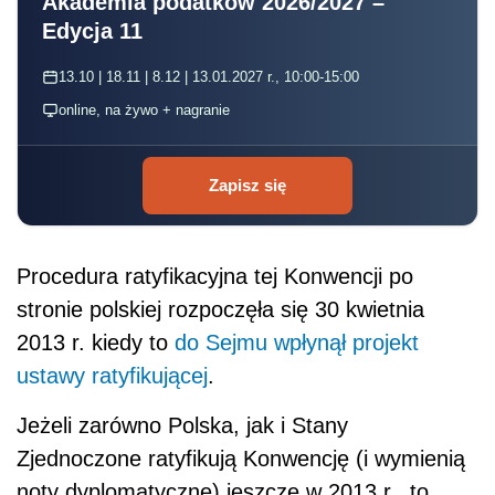
Akademia podatków 2026/2027 –
Edycja 11
13.10 | 18.11 | 8.12 | 13.01.2027 r., 10:00-15:00
online, na żywo + nagranie
Zapisz się
Procedura ratyfikacyjna tej Konwencji po
stronie polskiej rozpoczęła się 30 kwietnia
2013 r. kiedy to
do Sejmu wpłynął projekt
ustawy ratyfikującej
.
Jeżeli zarówno Polska, jak i Stany
Zjednoczone ratyfikują Konwencję (i wymienią
noty dyplomatyczne) jeszcze w 2013 r., to