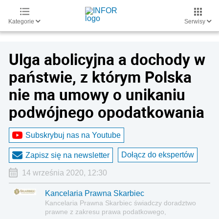
Kategorie
Serwisy
Ulga abolicyjna a dochody w
państwie, z którym Polska
nie ma umowy o unikaniu
podwójnego opodatkowania
Subskrybuj nas na Youtube
Dołącz do ekspertów
Zapisz się na newsletter
14 września 2020, 12:30
Kancelaria Prawna Skarbiec
Kancelaria Prawna Skarbiec świadczy doradztwo
prawne z zakresu prawa podatkowego,