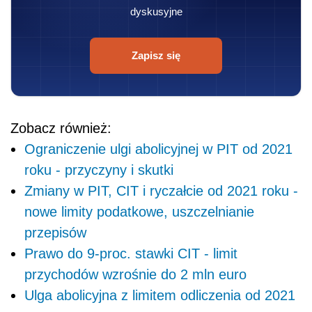
dyskusyjne
Zapisz się
Zobacz również:
Ograniczenie ulgi abolicyjnej w PIT od 2021
roku - przyczyny i skutki
Zmiany w PIT, CIT i ryczałcie od 2021 roku -
nowe limity podatkowe, uszczelnianie
przepisów
Prawo do 9-proc. stawki CIT - limit
przychodów wzrośnie do 2 mln euro
Ulga abolicyjna z limitem odliczenia od 2021