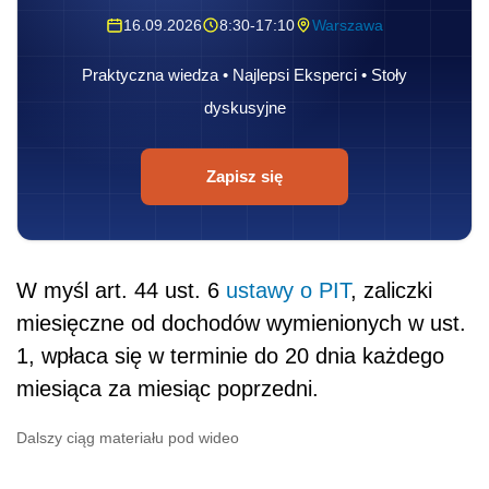
16.09.2026
8:30-17:10
Warszawa
Praktyczna wiedza • Najlepsi Eksperci • Stoły
dyskusyjne
Zapisz się
W myśl art. 44 ust. 6
ustawy o PIT
, zaliczki
miesięczne od dochodów wymienionych w ust.
1, wpłaca się w terminie do 20 dnia każdego
miesiąca za miesiąc poprzedni.
Dalszy ciąg materiału pod wideo