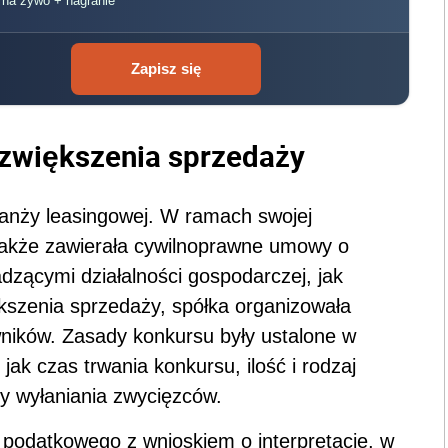
, na żywo + nagranie
Zapisz się
 zwiększenia sprzedaży
branży leasingowej. W ramach swojej
 także zawierała cywilnoprawne umowy o
zącymi działalności gospodarczej, jak
kszenia sprzedaży, spółka organizowała
ników. Zasady konkursu były ustalone w
 jak czas trwania konkursu, ilość i rodzaj
y wyłaniania zwycięzców.
u podatkowego z wnioskiem o interpretację, w