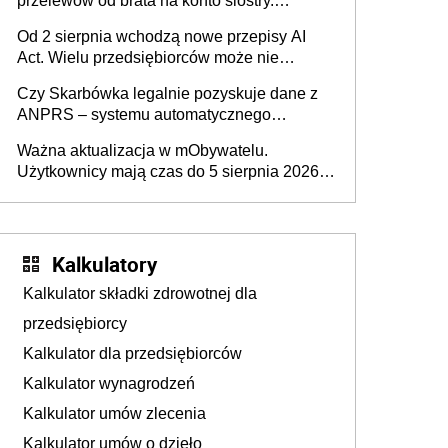
przelewów od brata na konto siostry.
Pieniądze z emerytury mamy wyglądały jak
Od 2 sierpnia wchodzą nowe przepisy AI
darowizna, ale podatku jednak nie będzie
Act. Wielu przedsiębiorców może nie
wiedzieć, że dotyczą także ich
Czy Skarbówka legalnie pozyskuje dane z
ANPRS – systemu automatycznego
rozpoznawania tablic rejestracyjnych
Ważna aktualizacja w mObywatelu.
pojazdów z kamer drogowych?
Użytkownicy mają czas do 5 sierpnia 2026
roku
Kalkulatory
Kalkulator składki zdrowotnej dla
przedsiębiorcy
Kalkulator dla przedsiębiorców
Kalkulator wynagrodzeń
Kalkulator umów zlecenia
Kalkulator umów o dzieło