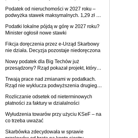
mld zł
Podatek od nieruchomości w 2027 roku –
podwyżka stawek maksymalnych. 1,29 zł za
1 m2 mieszkania, 36,49 zł za 1 m2
Podatki lokalne pójdą w górę w 2027 roku?
budynków i lokali związanych z
Minister ogłosił nowe stawki
prowadzeniem działalności gospodarczej
Fikcja doręczenia przez e-Urząd Skarbowy
nie działa. Decyzja pozostaje niedoręczona
Nowy podatek dla Big Techów już
przesądzony? Rząd pokazał projekt, który
może zmienić zasady gry w Polsce
Trwają prace nad zmianami w podatkach.
Rząd nie wyklucza podwyższenia drugiego
progu PIT
Rozliczanie odsetek od nieterminowych
płatności za faktury w działalności
Wyłudzenia towarów przy użyciu KSeF – na
co trzeba uważać
Skarbówka zdecydowała w sprawie