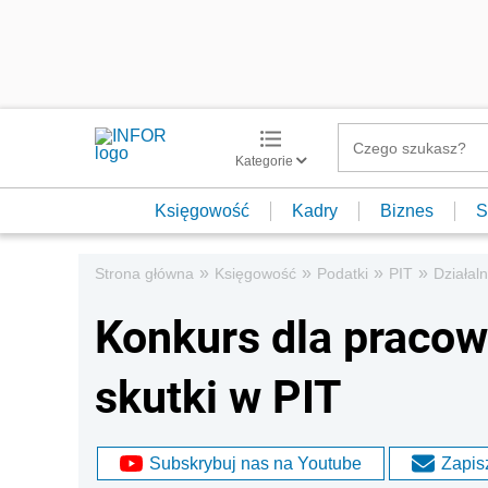
Kategorie
Księgowość
Kadry
Biznes
S
»
»
»
»
Strona główna
Księgowość
Podatki
PIT
Działal
Konkurs dla pracow
skutki w PIT
Subskrybuj nas na Youtube
Zapisz