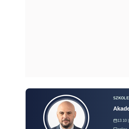
SZKOLE
Akade
13.10 |