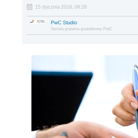
15 stycznia 2016, 08:28
PwC Studio
Serwis prawno-podatkowy PwC