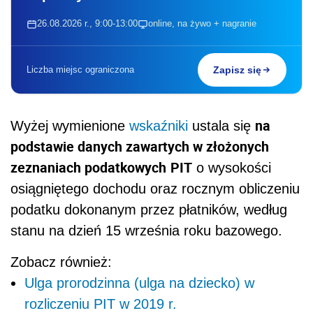
26.08.2026 r., 9:00-13:00
online, na żywo + nagranie
Liczba miejsc ograniczona
Zapisz się
na
Wyżej wymienione
wskaźniki
ustala się
podstawie danych zawartych w złożonych
zeznaniach podatkowych
PIT
o wysokości
osiągniętego dochodu oraz rocznym obliczeniu
podatku dokonanym przez płatników, według
stanu na dzień 15 września roku bazowego.
Zobacz również:
Ulga prorodzinna (ulga na dziecko) w
rozliczeniu PIT w 2019 r.