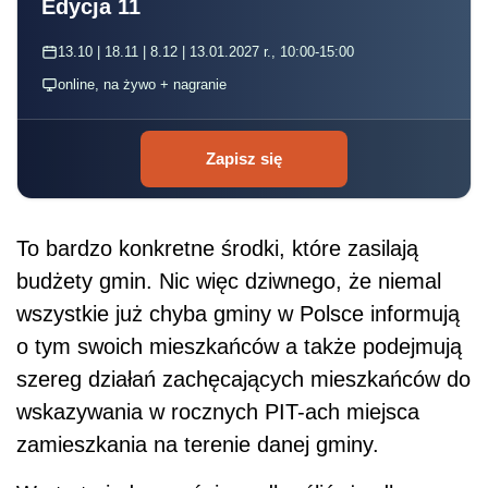
Edycja 11
13.10 | 18.11 | 8.12 | 13.01.2027 r., 10:00-15:00
online, na żywo + nagranie
Zapisz się
To bardzo konkretne środki, które zasilają
budżety gmin. Nic więc dziwnego, że niemal
wszystkie już chyba gminy w Polsce informują
o tym swoich mieszkańców a także podejmują
szereg działań zachęcających mieszkańców do
wskazywania w rocznych PIT-ach miejsca
zamieszkania na terenie danej gminy.