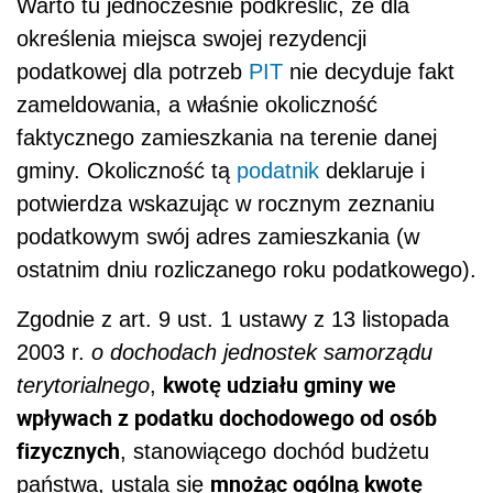
Warto tu jednocześnie podkreślić, że dla
określenia miejsca swojej rezydencji
podatkowej dla potrzeb
PIT
nie decyduje fakt
zameldowania, a właśnie okoliczność
faktycznego zamieszkania na terenie danej
gminy. Okoliczność tą
podatnik
deklaruje i
potwierdza wskazując w rocznym zeznaniu
podatkowym swój adres zamieszkania (w
ostatnim dniu rozliczanego roku podatkowego).
Zgodnie z art. 9 ust. 1 ustawy z 13 listopada
2003 r.
o dochodach jednostek samorządu
kwotę udziału gminy we
terytorialnego
,
wpływach z podatku dochodowego od osób
fizycznych
, stanowiącego dochód budżetu
mnożąc ogólną kwotę
państwa, ustala się