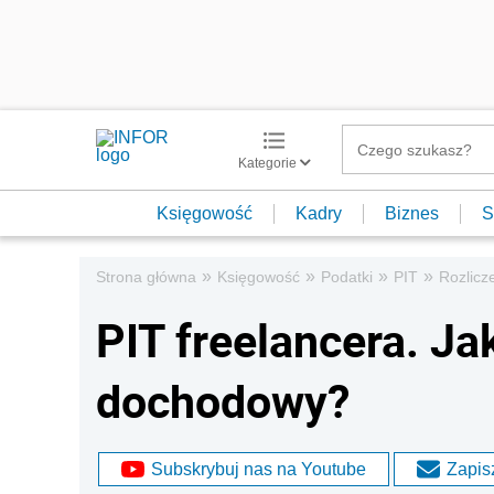
Kategorie
Księgowość
Kadry
Biznes
S
»
»
»
»
Strona główna
Księgowość
Podatki
PIT
Rozlicz
PIT freelancera. Ja
dochodowy?
Subskrybuj nas na Youtube
Zapisz