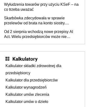
Wyłudzenia towarów przy użyciu KSeF – na
co trzeba uważać
Skarbówka zdecydowała w sprawie
przelewów od brata na konto siostry.
Pieniądze z emerytury mamy wyglądały jak
Od 2 sierpnia wchodzą nowe przepisy AI
darowizna, ale podatku jednak nie będzie
Act. Wielu przedsiębiorców może nie
wiedzieć, że dotyczą także ich
Kalkulatory
Kalkulator składki zdrowotnej dla
przedsiębiorcy
Kalkulator dla przedsiębiorców
Kalkulator wynagrodzeń
Kalkulator umów zlecenia
Kalkulator umów o dzieło