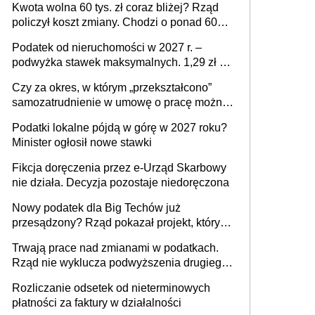
Kwota wolna 60 tys. zł coraz bliżej? Rząd
policzył koszt zmiany. Chodzi o ponad 60
mld zł
Podatek od nieruchomości w 2027 r. –
podwyżka stawek maksymalnych. 1,29 zł za
1 m2 mieszkania, 36,49 zł za 1 m2
Czy za okres, w którym „przekształcono”
budynków i lokali związanych z
samozatrudnienie w umowę o pracę można
prowadzeniem działalności gospodarczej
wystawić faktury korygujące? Rozwiązanie
Podatki lokalne pójdą w górę w 2027 roku?
umowy cywilnoprawnej jedynym
Minister ogłosił nowe stawki
racjonalnym wyjściem
Fikcja doręczenia przez e-Urząd Skarbowy
nie działa. Decyzja pozostaje niedoręczona
Nowy podatek dla Big Techów już
przesądzony? Rząd pokazał projekt, który
może zmienić zasady gry w Polsce
Trwają prace nad zmianami w podatkach.
Rząd nie wyklucza podwyższenia drugiego
progu PIT
Rozliczanie odsetek od nieterminowych
płatności za faktury w działalności