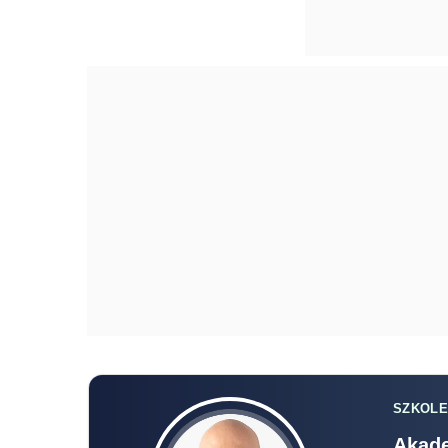
SZKOLE
Akade