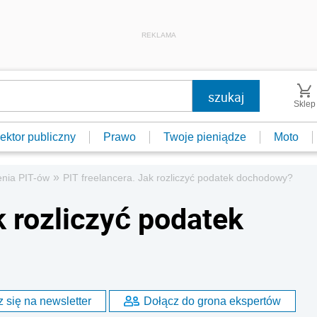
REKLAMA
Sklep
ektor publiczny
Prawo
Twoje pieniądze
Moto
»
enia PIT-ów
PIT freelancera. Jak rozliczyć podatek dochodowy?
k rozliczyć podatek
 się na newsletter
Dołącz do grona ekspertów