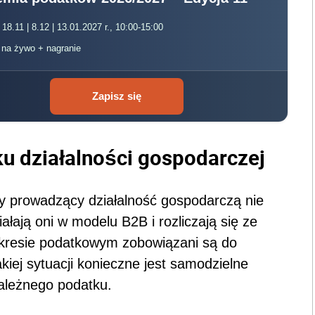
 18.11 | 8.12 | 13.01.2027 r., 10:00-15:00
, na żywo + nagranie
Zapisz się
u działalności gospodarczej
zy prowadzący działalność gospodarczą nie
ałają oni w modelu B2B i rozliczają się ze
kresie podatkowym zobowiązani są do
akiej sytuacji konieczne jest samodzielne
ależnego podatku.