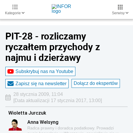
Kategorie
Serwisy
PIT-28 - rozliczamy
ryczałtem przychody z
najmu i dzierżawy
Subskrybuj nas na Youtube
Dołącz do ekspertów
Zapisz się na newsletter
28 stycznia 2009, 11:04
[Data aktualizacji 17 stycznia 2017, 13:00]
Wioletta Jurczuk
Anna Welsyng
Radca prawny i doradca podatkowy. Prowadzi