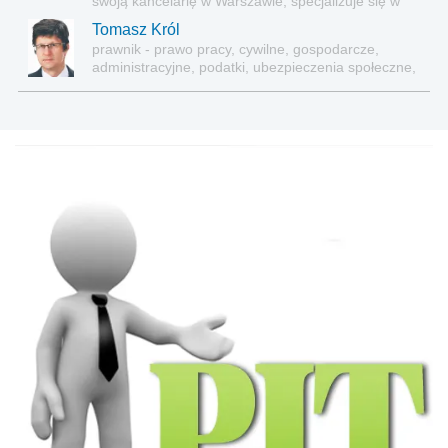
swoją kancelarię w Warszawie, specjalizuje się w
kompleksowej obsłudze podatkowo-księgowej firm i
Tomasz Król
innych podatników. Autorka kilkuset publikacji o
prawnik - prawo pracy, cywilne, gospodarcze,
tematyce podatkowej.
administracyjne, podatki, ubezpieczenia społeczne,
sektor publiczny